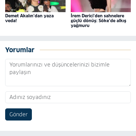
Demet Akalın’dan yaza
İrem Derici’den sahnelere
veda!
güçlü dönüş: Söke’de alkış
yağmuru
Yorumlar
Gönder