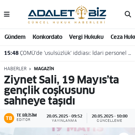
Hava Durumu
Gündem
Konkordato
Vergi Hukuku
Ceza Huk
Trafik Durumu
15:48
ÇOMÜ'de 'usulsüzlük' iddiası: İdari personel açığa alındı
Süper Lig Puan Durumu ve Fikstür
Tüm Manşetler
HABERLER
MAGAZIN
Ziynet Sali, 19 Mayıs’ta
Son Dakika Haberleri
gençlik coşkusunu
sahneye taşıdı
Haber Arşivi
TE BILISIM
20.05.2025 - 09:52
20.05.2025 - 10:00
EDITÖR
YAYINLANMA
GÜNCELLEME