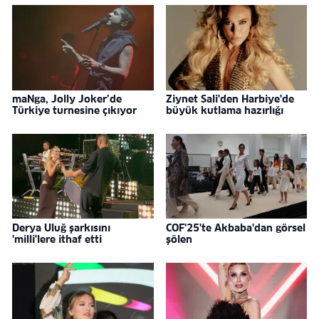
maNga, Jolly Joker’de
Ziynet Sali'den Harbiye'de
Türkiye turnesine çıkıyor
büyük kutlama hazırlığı
Derya Uluğ şarkısını
COF'25'te Akbaba'dan görsel
'milli'lere ithaf etti
şölen