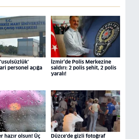
usulsüzlük'
İzmir’de Polis Merkezine
dari personel açığa
saldırı: 2 polis şehit, 2 polis
yaralı!
r hazır olsun! Üç
Düzce'de gizli fotoğraf