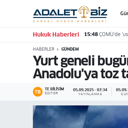
Gü
Hava Durumu
Hukuk Haberleri
15:48
ÇOMÜ'de 'usu
Trafik Durumu
HABERLER
GÜNDEM
Süper Lig Puan Durumu ve Fikstür
Yurt geneli bugü
Tüm Manşetler
Anadolu'ya toz t
Son Dakika Haberleri
TE BILISIM
05.09.2025 - 07:34
05.09.
Haber Arşivi
EDITÖR
YAYINLANMA
GÜ