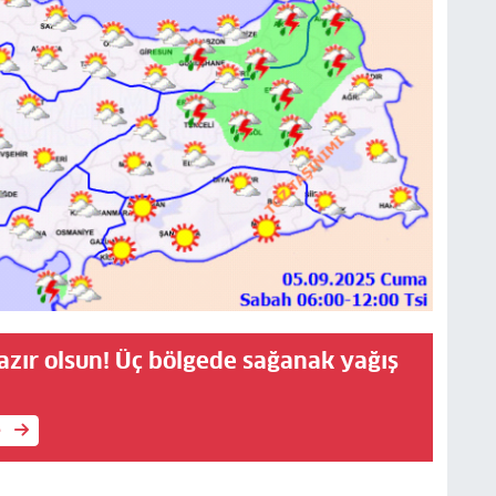
azır olsun! Üç bölgede sağanak yağış
e