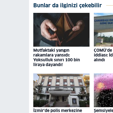
Bunlar da ilginizi çekebilir
Mutfaktaki yangın
ÇOMÜ'de '
rakamlara yansıdı:
iddiası: İ
Yoksulluk sınırı 100 bin
alındı
liraya dayandı!
İzmir'de polis merkezine
Şemsiyele