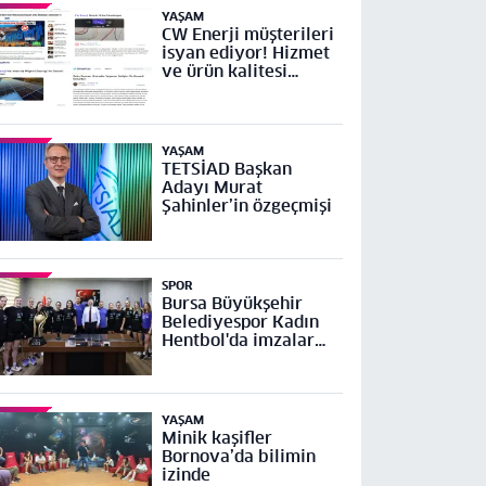
YAŞAM
CW Enerji müşterileri
isyan ediyor! Hizmet
ve ürün kalitesi
yetersiz
YAŞAM
TETSİAD Başkan
Adayı Murat
Şahinler’in özgeçmişi
SPOR
Bursa Büyükşehir
Belediyespor Kadın
Hentbol'da imzalar
atıldı
YAŞAM
Minik kaşifler
Bornova’da bilimin
izinde