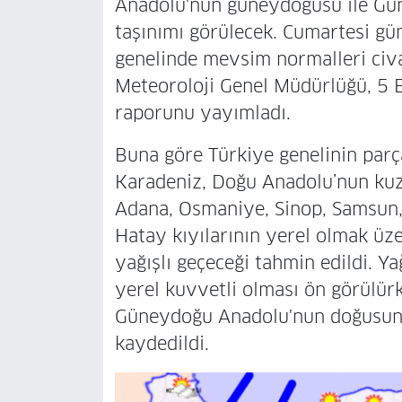
Anadolu'nun güneydoğusu ile Gü
taşınımı görülecek. Cumartesi gün
genelinde mevsim normalleri civ
Meteoroloji Genel Müdürlüğü, 5 
raporunu yayımladı.
Buna göre Türkiye genelinin parç
Karadeniz, Doğu Anadolu’nun kuz
Adana, Osmaniye, Sinop, Samsun, 
Hatay kıyılarının yerel olmak üz
yağışlı geçeceği tahmin edildi. Y
yerel kuvvetli olması ön görülü
Güneydoğu Anadolu'nun doğusunda
kaydedildi.