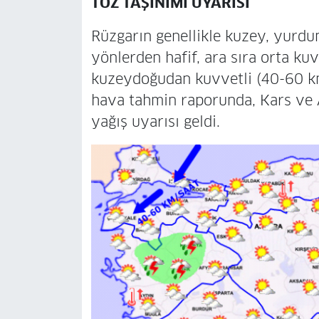
TOZ TAŞINIMI UYARISI
Rüzgarın genellikle kuzey, yurd
yönlerden hafif, ara sıra orta k
kuzeydoğudan kuvvetli (40-60 km
hava tahmin raporunda, Kars ve A
yağış uyarısı geldi.