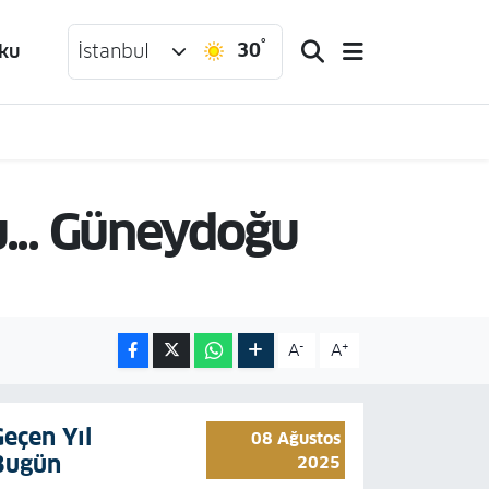
°
30
ku
İstanbul
u... Güneydoğu
-
+
A
A
Geçen Yıl
08 Ağustos
Bugün
2025