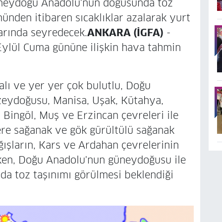
neydoğu Anadolu'nun doğusunda toz
ünden itibaren sıcaklıklar azalarak yurt
arında seyredecek.
ANKARA (İGFA)
-
Eylül Cuma gününe ilişkin hava tahmin
alı ve yer yer çok bulutlu, Doğu
eydoğusu, Manisa, Uşak, Kütahya,
Bingöl, Muş ve Erzincan çevreleri ile
ere sağanak ve gök gürültülü sağanak
ağışların, Kars ve Ardahan çevrelerinin
rken, Doğu Anadolu'nun güneydoğusu ile
 toz taşınımı görülmesi beklendiği