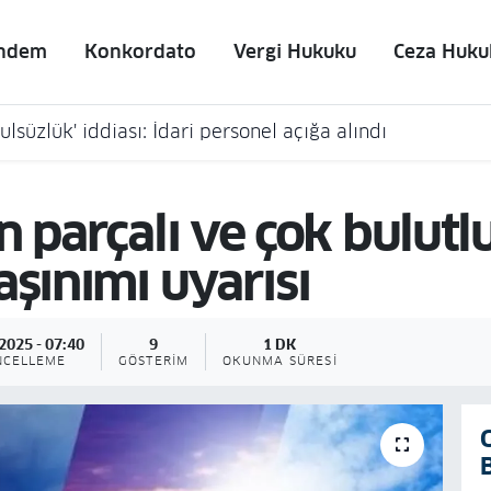
ndem
Konkordato
Vergi Hukuku
Ceza Huku
lsüzlük' iddiası: İdari personel açığa alındı
n parçalı ve çok bulutl
aşınımı uyarısı
2025 - 07:40
9
1 DK
NCELLEME
GÖSTERIM
OKUNMA SÜRESI