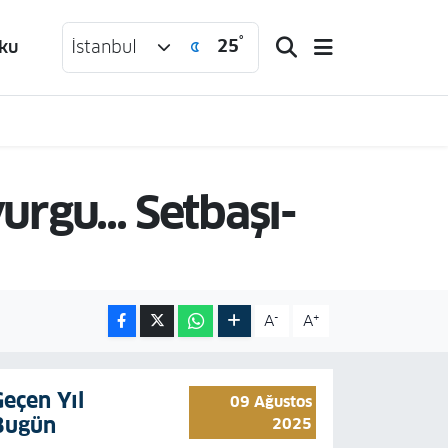
°
25
ku
İstanbul
urgu... Setbaşı-
-
+
A
A
Geçen Yıl
09 Ağustos
Bugün
2025