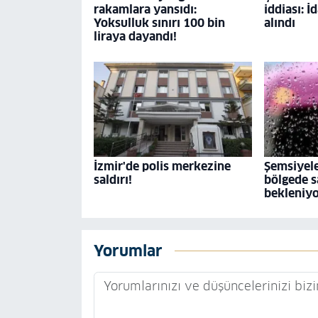
rakamlara yansıdı:
iddiası: İ
Yoksulluk sınırı 100 bin
alındı
liraya dayandı!
İzmir'de polis merkezine
Şemsiyele
saldırı!
bölgede s
bekleniy
Yorumlar