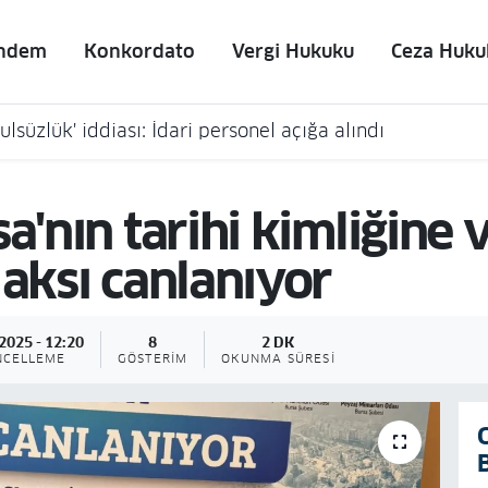
ndem
Konkordato
Vergi Hukuku
Ceza Huku
lsüzlük' iddiası: İdari personel açığa alındı
a'nın tarihi kimliğine v
 aksı canlanıyor
2025 - 12:20
8
2 DK
NCELLEME
GÖSTERIM
OKUNMA SÜRESI