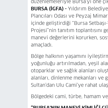
düzenlemeleriyle Bursa’yı öne çı
BURSA (İGFA) -
Yıldırım Belediy
Plancıları Odası ve Peyzaj Mimarla
içinde geliştirdiği “Bursa Setbaş
Projesi”nin tanıtım toplantısını ge
manevi değerlerini korurken, sos
amaçladı.
Bölge halkının yaşamını iyileşti
yoğunluğu artırılmadan, yeşil alan
otoparklar ve sağlık alanları olu
alanları, dinlenme mekanları ve g
Sultan’dan Ulu Cami’ye rahat ula
Bölgedeki cami, türbe, hamam ve 
“BURSA’NIN MANEVİ KİMLİĞİ G