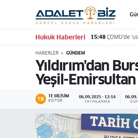
Gü
Hava Durumu
Hukuk Haberleri
15:48
ÇOMÜ'de 'usu
Trafik Durumu
HABERLER
GÜNDEM
Süper Lig Puan Durumu ve Fikstür
Yıldırım'dan Burs
Tüm Manşetler
Yeşil-Emirsultan
Son Dakika Haberleri
TE BILISIM
06.09.2025 - 12:14
06.09.
Haber Arşivi
EDITÖR
YAYINLANMA
GÜ