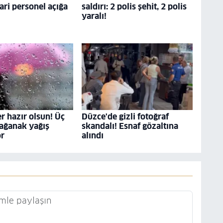
dari personel açığa
saldırı: 2 polis şehit, 2 polis
yaralı!
r hazır olsun! Üç
Düzce'de gizli fotoğraf
ağanak yağış
skandalı! Esnaf gözaltına
or
alındı