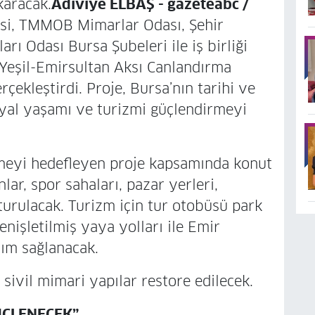
karacak.
Adiviye ELBAŞ - gazeteabc /
esi, TMMOB Mimarlar Odası, Şehir
rı Odası Bursa Şubeleri ile iş birliği
ı-Yeşil-Emirsultan Aksı Canlandırma
rçekleştirdi. Proje, Bursa’nın tarihi ve
yal yaşamı ve turizmi güçlendirmeyi
rmeyi hedefleyen proje kapsamında konut
lar, spor sahaları, pazar yerleri,
şturulacak. Turizm için tur otobüsü park
enişletilmiş yaya yolları ile Emir
şım sağlanacak.
sivil mimari yapılar restore edilecek.
ÜÇLENECEK”