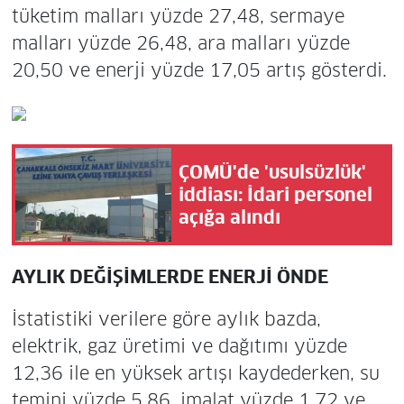
tüketim malları yüzde 27,48, sermaye
malları yüzde 26,48, ara malları yüzde
20,50 ve enerji yüzde 17,05 artış gösterdi.
ÇOMÜ'de 'usulsüzlük'
iddiası: İdari personel
açığa alındı
AYLIK DEĞİŞİMLERDE ENERJİ ÖNDE
İstatistiki verilere göre aylık bazda,
elektrik, gaz üretimi ve dağıtımı yüzde
12,36 ile en yüksek artışı kaydederken, su
temini yüzde 5,86, imalat yüzde 1,72 ve