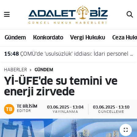
Hava Durumu
Gündem
Konkordato
Vergi Hukuku
Ceza Huk
Trafik Durumu
15:48
ÇOMÜ'de 'usulsüzlük' iddiası: İdari personel açığa alındı
Süper Lig Puan Durumu ve Fikstür
Tüm Manşetler
HABERLER
GÜNDEM
Yİ-ÜFE'de su temini ve
Son Dakika Haberleri
enerji zirvede
Haber Arşivi
TE BILISIM
03.06.2025 - 13:04
03.06.2025 - 13:10
EDITÖR
YAYINLANMA
GÜNCELLEME