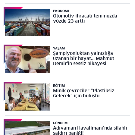
EKONOMI
Otomotiv ihracatı temmuzda
yüzde 23 arttı
YAŞAM
Şampiyonluktan yalnızlığa
uzanan bir hayat... Mahmut
Demir'in sessiz hikayesi
EĞITIM
Minik çevreciler “Plastiksiz
Gelecek” için buluştu
GÜNDEM
Adıyaman Havalimanı’nda silahlı
saldırı paniği!