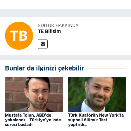
EDITÖR HAKKINDA
TE Bilisim
Bunlar da ilginizi çekebilir
Mustafa Tolun, ABD’de
Türk Kuaförün New York'ta
yakalandı... Türkiye’ye iade
şüpheli ölümü: Test
süreci başladı
yaptırdı…