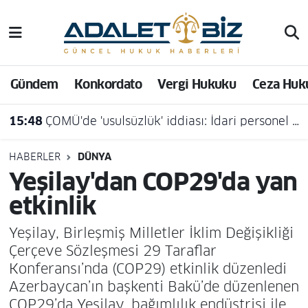
Hava Durumu
Gündem
Konkordato
Vergi Hukuku
Ceza Huk
Trafik Durumu
15:48
ÇOMÜ'de 'usulsüzlük' iddiası: İdari personel açığa alındı
Süper Lig Puan Durumu ve Fikstür
Tüm Manşetler
HABERLER
DÜNYA
Yeşilay'dan COP29'da yan
Son Dakika Haberleri
etkinlik
Haber Arşivi
Yeşilay, Birleşmiş Milletler İklim Değişikliği
Çerçeve Sözleşmesi 29 Taraflar
Konferansı’nda (COP29) etkinlik düzenledi
Azerbaycan’ın başkenti Bakü’de düzenlenen
COP29’da Yeşilay, bağımlılık endüstrisi ile