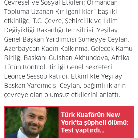
Çevresel ve Sosyal Etkileri: Ormandan
Topluma Uzanan Kırılganlıklar” başlıklı
etkinliğe, T.C. Çevre, Şehircilik ve İklim
Değişikliği Bakanlığı temsilcisi, Yeşilay
Genel Başkan Yardımcısı Sümeyye Ceylan,
Azerbaycan Kadın Kalkınma, Gelecek Kamu
Birliği Başkanı Gulshan Akhundova, Afrika
Tütün Kontrol Birliği Genel Sekreteri
Leonce Sessou katıldı. Etkinlikte Yeşilay
Başkan Yardımcısı Ceylan, bağımlılıkların
çevreye olan olumsuz etkilerini anlattı.
Türk Kuaförün New
York'ta şüpheli ölümü:
Test yaptırdı…