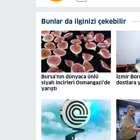
Bunlar da ilginizi çekebilir
Bursa’nın dünyaca ünlü
İzmir Bor
siyah incirleri Osmangazi’de
dostlara 
yarıştı