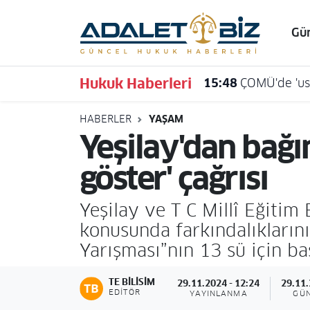
Gü
Hava Durumu
Hukuk Haberleri
15:48
ÇOMÜ'de 'usu
Trafik Durumu
HABERLER
YAŞAM
Süper Lig Puan Durumu ve Fikstür
Yeşilay'dan bağım
Tüm Manşetler
göster' çağrısı
Son Dakika Haberleri
Yeşilay ve T C Millî Eğitim 
konusunda farkındalıklarını
Haber Arşivi
Yarışması”nın 13 sü için ba
TE BILISIM
29.11.2024 - 12:24
29.11.
EDITÖR
YAYINLANMA
GÜ