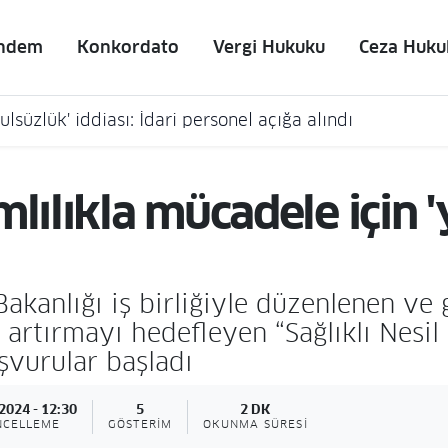
ndem
Konkordato
Vergi Hukuku
Ceza Huku
lsüzlük' iddiası: İdari personel açığa alındı
lılıkla mücadele için 
Bakanlığı iş birliğiyle düzenlenen ve 
 artırmayı hedefleyen “Sağlıklı Nesil
şvurular başladı
2024 - 12:30
5
2 DK
NCELLEME
GÖSTERIM
OKUNMA SÜRESI