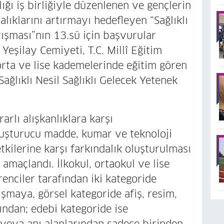
lığı iş birliğiyle düzenlenen ve gençlerin
lıklarını artırmayı hedefleyen “Sağlıklı
rışması”nın 13.sü için başvurular
Yeşilay Cemiyeti, T.C. Millî Eğitim
k, orta ve lise kademelerinde eğitim gören
Sağlıklı Nesil Sağlıklı Gelecek Yetenek
arlı alışkanlıklara karşı
 uyuşturucu madde, kumar ve teknoloji
tkilerine karşı farkındalık oluşturulması
amaçlandı. İlkokul, ortaokul ve lise
nciler tarafından iki kategoride
ışmaya, görsel kategoride afiş, resim,
ından; edebi kategoride ise