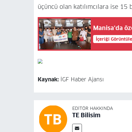
üçüncü olan katılımcılara ise 15 
Manisa'da öz
İçeriği Görüntül
Kaynak:
İGF Haber Ajansı
EDITÖR HAKKINDA
TE Bilisim