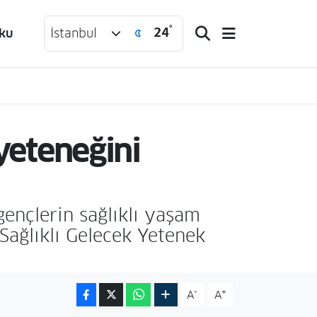
°
24
ku
İstanbul
'yeteneğini
gençlerin sağlıklı yaşam
 Sağlıklı Gelecek Yetenek
-
+
A
A