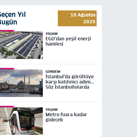
Geçen Yıl
10 Ağustos
Bugün
2025
YAŞAM
EGO’dan yeşil enerji
hamlesi
GÜNDEM
İstanbul'da gürültüye
karşı katılımcı adım...
Söz İstanbullularda
YAŞAM
Metro fuara kadar
gidecek