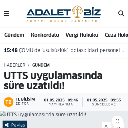
Hava Durumu
Gündem
Konkordato
Vergi Hukuku
Ceza Huk
Trafik Durumu
15:48
ÇOMÜ'de 'usulsüzlük' iddiası: İdari personel açığa alındı
Süper Lig Puan Durumu ve Fikstür
Tüm Manşetler
HABERLER
GÜNDEM
UTTS uygulamasında
Son Dakika Haberleri
süre uzatıldı!
Haber Arşivi
TE BILISIM
01.05.2025 - 09:46
01.05.2025 - 09:55
EDITÖR
YAYINLANMA
GÜNCELLEME
Paylaş
-
+
A
A