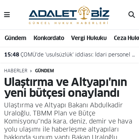
Hava Durumu
Gündem
Konkordato
Vergi Hukuku
Ceza Huk
Trafik Durumu
15:48
ÇOMÜ'de 'usulsüzlük' iddiası: İdari personel açığa alındı
Süper Lig Puan Durumu ve Fikstür
Tüm Manşetler
HABERLER
GÜNDEM
Ulaştırma ve Altyapı'nın
Son Dakika Haberleri
yeni bütçesi onaylandı
Haber Arşivi
Ulaştırma ve Altyapı Bakanı Abdulkadir
Uraloğlu, TBMM Plan ve Bütçe
Komisyonu''nda kara, deniz, demir ve hava
yolu ulaşımı ile haberleşme altyapıları
hakkında sunum yaptı Bakan Uraloğlu,