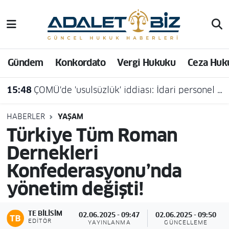
Hava Durumu
Gündem
Konkordato
Vergi Hukuku
Ceza Huk
Trafik Durumu
15:48
ÇOMÜ'de 'usulsüzlük' iddiası: İdari personel açığa alındı
Süper Lig Puan Durumu ve Fikstür
Tüm Manşetler
HABERLER
YAŞAM
Türkiye Tüm Roman
Son Dakika Haberleri
Dernekleri
Konfederasyonu’nda
Haber Arşivi
yönetim değişti!
TE BILISIM
02.06.2025 - 09:47
02.06.2025 - 09:50
EDITÖR
YAYINLANMA
GÜNCELLEME