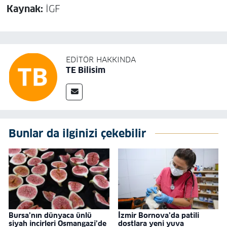
Kaynak:
İGF
EDITÖR HAKKINDA
TE Bilisim
Bunlar da ilginizi çekebilir
Bursa’nın dünyaca ünlü
İzmir Bornova’da patili
siyah incirleri Osmangazi’de
dostlara yeni yuva