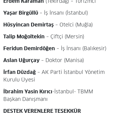
Erdem Karaman
(Tekirdağ) – Turizmci
Yaşar Birgüllü
– İş İnsanı (İstanbul)
Hüsyincan Demirtaş
– Otelci (Muğla)
Talip Moğoltekin
– Çiftçi (Mersin)
Feridun Demirdöğen
– İş İnsanı (Balıkesir)
Aslan Uğurçay
– Doktor (Manisa)
İrfan Düzdağ
– AK Parti İstanbul Yönetim
Kurulu Üyesi
İbrahim Yasin Kırıcı
-İstanbul- TBMM
Başkan Danışmanı
DESTEK VERENLERE TEŞEKKÜR