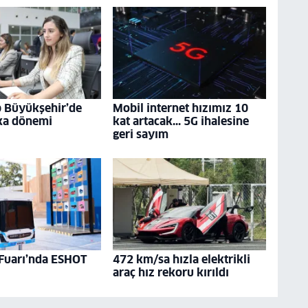
p Büyükşehir’de
Mobil internet hızımız 10
ka dönemi
kat artacak... 5G ihalesine
geri sayım
 Fuarı’nda ESHOT
472 km/sa hızla elektrikli
araç hız rekoru kırıldı