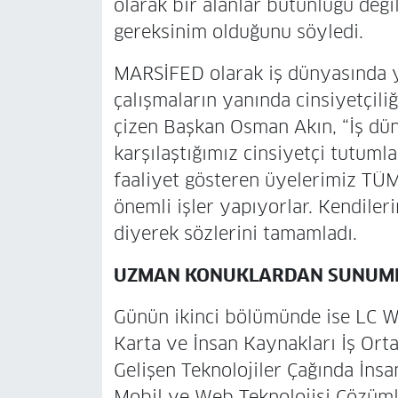
olarak bir alanlar bütünlüğü değil
gereksinim olduğunu söyledi.
MARSİFED olarak iş dünyasında ye
çalışmaların yanında cinsiyetçiliğ
çizen Başkan Osman Akın, “İş dün
karşılaştığımız cinsiyetçi tutum
faaliyet gösteren üyelerimiz T
önemli işler yapıyorlar. Kendile
diyerek sözlerini tamamladı.
UZMAN KONUKLARDAN SUNUM
Günün ikinci bölümünde ise LC 
Karta ve İnsan Kaynakları İş Ort
Gelişen Teknolojiler Çağında İnsan
Mobil ve Web Teknolojisi Çözümle