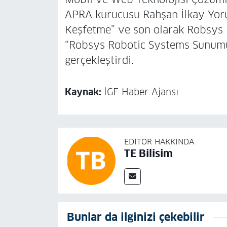
APRA kurucusu Rahşan İlkay Yoru
Keşfetme” ve son olarak Robsys 
“Robsys Robotic Systems Sunumu
gerçekleştirdi.
Kaynak:
İGF Haber Ajansı
EDITÖR HAKKINDA
TE Bilisim
Bunlar da ilginizi çekebilir