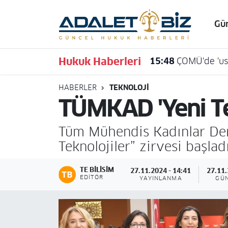
Gü
Hava Durumu
Hukuk Haberleri
15:48
ÇOMÜ'de 'usu
Trafik Durumu
HABERLER
TEKNOLOJI
Süper Lig Puan Durumu ve Fikstür
TÜMKAD 'Yeni Tek
Tüm Manşetler
Tüm Mühendis Kadınlar Der
Son Dakika Haberleri
Teknolojiler” zirvesi başlad
Haber Arşivi
TE BILISIM
27.11.2024 - 14:41
27.11.
EDITÖR
YAYINLANMA
GÜ