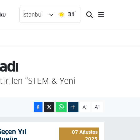
°
31
ku
İstanbul
adı
irilen “STEM & Yeni
-
+
A
A
Geçen Yıl
07 Ağustos
Bugün
2025