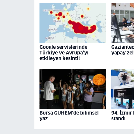
Google servislerinde
Gaziante
Türkiye ve Avrupa’yı
yapay ze
etkileyen kesinti!
Bursa GUHEM'de bilimsel
94. İzmir
yaz
standı