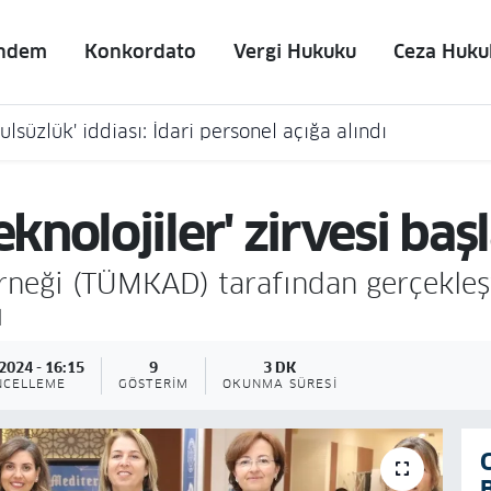
ndem
Konkordato
Vergi Hukuku
Ceza Huku
lsüzlük' iddiası: İdari personel açığa alındı
nolojiler' zirvesi başl
neği (TÜMKAD) tarafından gerçekleşt
ı
2024 - 16:15
9
3 DK
NCELLEME
GÖSTERIM
OKUNMA SÜRESI