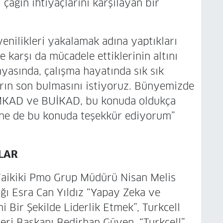
 çağın ihtiyaçlarını karşılayan bir
nilikleri yakalamak adına yaptıkları
e karşı da mücadele ettiklerinin altını
yasında, çalışma hayatında sık sık
ların son bulmasını istiyoruz. Bünyemizde
ÜMKAD ve BUİKAD, bu konuda oldukça
rine de bu konuda teşekkür ediyorum”
LAR
Waikiki Pmo Grup Müdürü Nisan Melis
ağı Esra Can Yıldız “Yapay Zeka ve
i Bir Şekilde Liderlik Etmek”, Turkcell
ri Başkanı Bedirhan Güven, “Turkcell”,