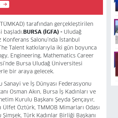
e
TÜMKAD) tarafından gerçekleştirilen
i başladı.
BURSA (İGFA) -
Uludağ
iz Konferans Salonu’nda İstanbul
e Talent katkılarıyla iki gün boyunca
ogy, Engineering, Mathematics Career
esi’nde Bursa Uludağ Üniversitesi
rle bir araya gelecek.
u Sanayi ve İş Dünyası Federasyonu
nı Osman Akın, Bursa İş Kadınları ve
netim Kurulu Başkanı Şeyda Şençayır,
 Ülfet Öztürk, TMMOB Mimarları Odası
 Şimşek, Türk Kadınlar Birliği Başkanı