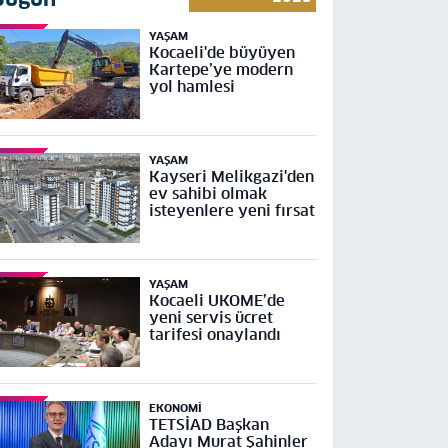
YAŞAM
Kocaeli'de büyüyen
Kartepe’ye modern
yol hamlesi
YAŞAM
Kayseri Melikgazi'den
ev sahibi olmak
isteyenlere yeni fırsat
YAŞAM
Kocaeli UKOME’de
yeni servis ücret
tarifesi onaylandı
EKONOMI
TETSİAD Başkan
Adayı Murat Şahinler