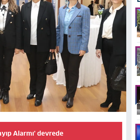
ayıp Alarmı' devrede