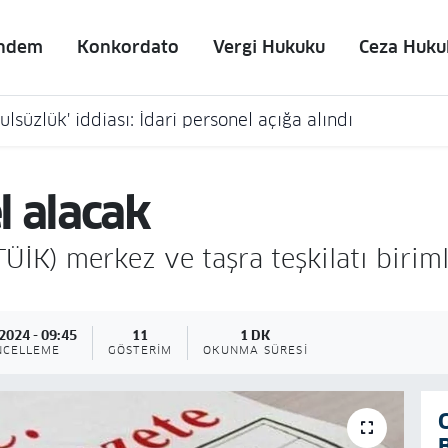
ndem
Konkordato
Vergi Hukuku
Ceza Huku
lsüzlük' iddiası: İdari personel açığa alındı
l alacak
TÜİK) merkez ve taşra teşkilatı birim
2024 - 09:45
11
1 DK
NCELLEME
GÖSTERIM
OKUNMA SÜRESI