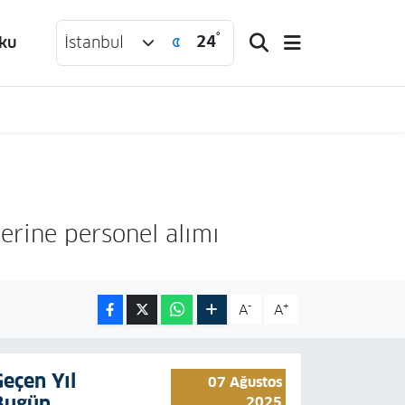
°
24
ku
İstanbul
lerine personel alımı
-
+
A
A
Geçen Yıl
07 Ağustos
Bugün
2025