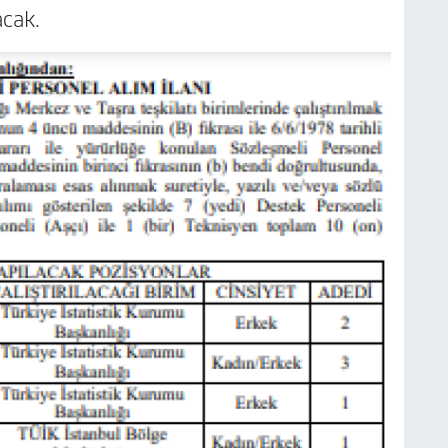
acak.