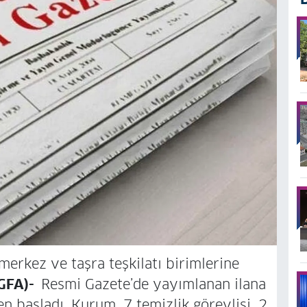
merkez ve taşra teşkilatı birimlerine
İGFA)-
Resmi Gazete’de yayımlanan ilana
n başladı. Kurum, 7 temizlik görevlisi, 2