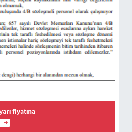
yarı fiyatına
e