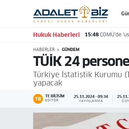
Gü
Hava Durumu
Hukuk Haberleri
15:48
ÇOMÜ'de 'usu
Trafik Durumu
HABERLER
GÜNDEM
Süper Lig Puan Durumu ve Fikstür
TÜİK 24 persone
Tüm Manşetler
Türkiye İstatistik Kurumu (
Son Dakika Haberleri
yapacak
Haber Arşivi
TE BILISIM
25.11.2024 - 09:34
25.11.
EDITÖR
YAYINLANMA
GÜ