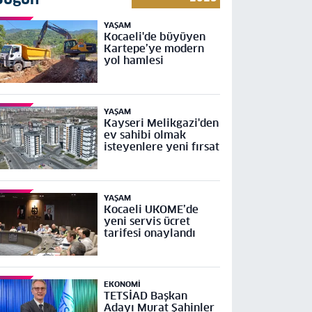
YAŞAM
Kocaeli'de büyüyen
Kartepe’ye modern
yol hamlesi
YAŞAM
Kayseri Melikgazi'den
ev sahibi olmak
isteyenlere yeni fırsat
YAŞAM
Kocaeli UKOME’de
yeni servis ücret
tarifesi onaylandı
EKONOMI
TETSİAD Başkan
Adayı Murat Şahinler