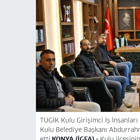
TÜGİK Kulu Girişimci İş İnsanlar
Kulu Belediye Başkanı Abdurrah
etti.
KONYA (İGFA) -
Kulu ilçesini