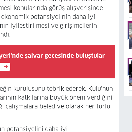
lmesi konularında görüş alışverişinde
n ekonomik potansiyelinin daha iyi
ın iyileştirilmesi ve girişimcilerin
ndı.
yeri'nde şalvar gecesinde buluştular
e
eğin kuruluşunu tebrik ederek, Kulu'nun
şlarının katkılarına büyük önem verdiğini
ği çalışmalara belediye olarak her türlü
 potansiyelini daha iyi