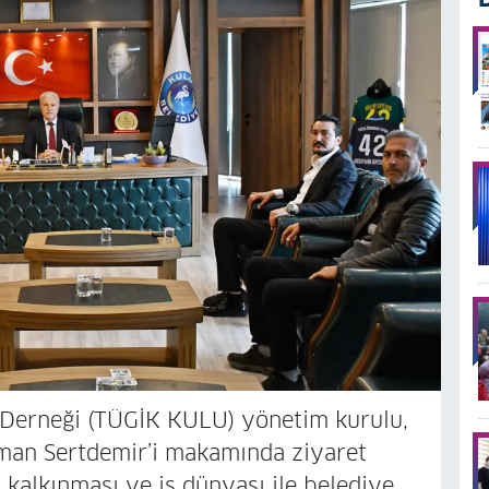
ı Derneği (TÜGİK KULU) yönetim kurulu,
man Sertdemir’i makamında ziyaret
n kalkınması ve iş dünyası ile belediye