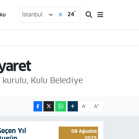
°
24
ku
İstanbul
yaret
 kurulu, Kulu Belediye
-
+
A
A
Geçen Yıl
08 Ağustos
Bugün
2025