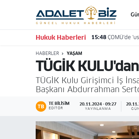
Gü
Hava Durumu
Hukuk Haberleri
15:48
ÇOMÜ'de 'usu
Trafik Durumu
HABERLER
YAŞAM
Süper Lig Puan Durumu ve Fikstür
TÜGİK KULU'dan 
Tüm Manşetler
TÜGİK Kulu Girişimci İş İn
Son Dakika Haberleri
Başkanı Abdurrahman Sertd
Haber Arşivi
TE BILISIM
20.11.2024 - 09:27
20.11.
EDITÖR
YAYINLANMA
GÜ