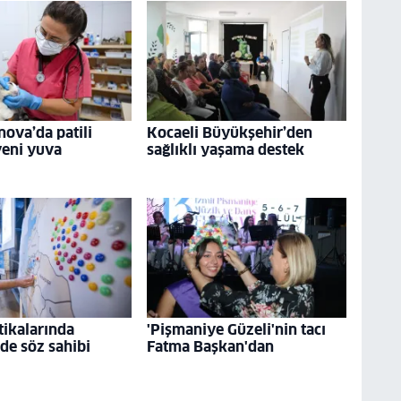
nova’da patili
Kocaeli Büyükşehir’den
yeni yuva
sağlıklı yaşama destek
tikalarında
'Pişmaniye Güzeli'nin tacı
 de söz sahibi
Fatma Başkan'dan