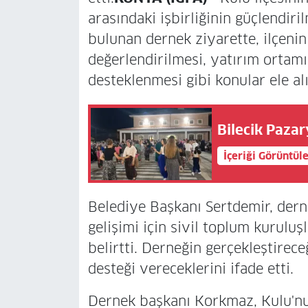
arasındaki işbirliğinin güçlendiri
bulunan dernek ziyarette, ilçeni
değerlendirilmesi, yatırım ortamın
desteklenmesi gibi konular ele alı
Bilecik Pazar
İçeriği Görüntül
Belediye Başkanı Sertdemir, dern
gelişimi için sivil toplum kurulu
belirtti. Derneğin gerçekleştirece
desteği vereceklerini ifade etti.
Dernek başkanı Korkmaz, Kulu'nun