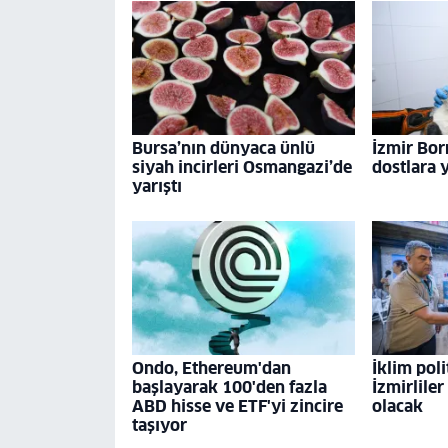
Bursa’nın dünyaca ünlü
İzmir Bor
siyah incirleri Osmangazi’de
dostlara 
yarıştı
Ondo, Ethereum'dan
İklim poli
başlayarak 100'den fazla
İzmirliler
ABD hisse ve ETF'yi zincire
olacak
taşıyor