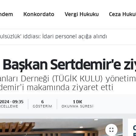
ndem
Konkordato
Vergi Hukuku
Ceza Huku
lsüzlük' iddiası: İdari personel açığa alındı
Başkan Sertdemir'e zi
sanları Derneği (TÜGİK KULU) yönetim
emir’i makamında ziyaret etti
2024 - 09:35
6
1 DK
NCELLEME
GÖSTERIM
OKUNMA SÜRESI