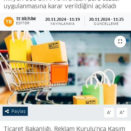
uygulanmasına karar verildiğini açıkladı
TE BILISIM
20.11.2024 - 11:19
20.11.2024 - 11:25
EDITÖR
YAYINLANMA
GÜNCELLEME
Paylaş
-
+
A
A
Ticaret Bakanlığı, Reklam Kurulu'nca Kasım