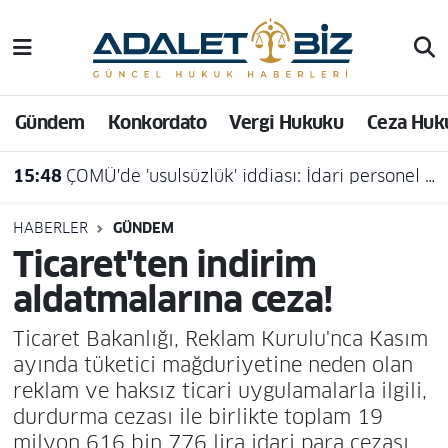
Hava Durumu
Gündem
Konkordato
Vergi Hukuku
Ceza Huk
Trafik Durumu
15:48
ÇOMÜ'de 'usulsüzlük' iddiası: İdari personel açığa alındı
Süper Lig Puan Durumu ve Fikstür
Tüm Manşetler
HABERLER
GÜNDEM
Ticaret'ten indirim
Son Dakika Haberleri
aldatmalarına ceza!
Haber Arşivi
Ticaret Bakanlığı, Reklam Kurulu'nca Kasım
ayında tüketici mağduriyetine neden olan
reklam ve haksız ticari uygulamalarla ilgili,
durdurma cezası ile birlikte toplam 19
milyon 616 bin 776 lira idari para cezası