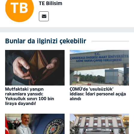
TE Bilisim
Bunlar da ilginizi çekebilir
Mutfaktaki yangın
ÇOMÜ'de 'usulsüzlük'
rakamlara yansıdı:
iddiası: İdari personel açığa
Yoksulluk sınırı 100 bin
alındı
liraya dayandı!