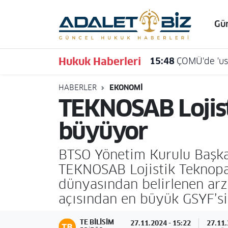
Gü
Hava Durumu
Hukuk Haberleri
15:48
ÇOMÜ'de 'usu
Trafik Durumu
HABERLER
EKONOMI
Süper Lig Puan Durumu ve Fikstür
TEKNOSAB Lojist
Tüm Manşetler
büyüyor
Son Dakika Haberleri
BTSO Yönetim Kurulu Başka
TEKNOSAB Lojistik Teknopar
Haber Arşivi
dünyasından belirlenen arzı
açısından en büyük GSYF’si 
TE BILISIM
27.11.2024 - 15:22
27.11.