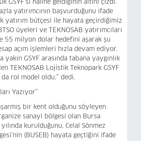
k GSYF’si haline geldiğinin altını çizdi.
azla yatırımcının başvurduğunu ifade
 yatırım bütçesi ile hayata geçirdiğimiz
 BTSO üyeleri ve TEKNOSAB yatırımcıları
de 55 milyon dolar hedefini aşarak şu
esap açım işlemleri hızla devam ediyor.
’a yakın GSYF arasında tabana yaygınlık
gelen TEKNOSAB Lojistik Teknopark GSYF
da rol model oldu.” dedi.
ları Yazıyor”
başarmış bir kent olduğunu söyleyen
rganize sanayi bölgesi olan Bursa
yılında kurulduğunu, Celal Sönmez
esi’nin (BUSEB) hayata geçtiğini ifade