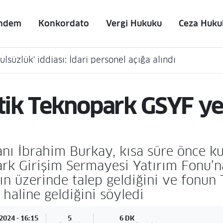
ndem
Konkordato
Vergi Hukuku
Ceza Huku
lsüzlük' iddiası: İdari personel açığa alındı
ik Teknopark GSYF yeni
nı İbrahim Burkay, kısa süre önce k
k Girişim Sermayesi Yatırım Fonu’na
n üzerinde talep geldiğini ve fonun T
haline geldiğini söyledi
2024 - 16:15
5
6 DK