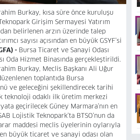
ahim Burkay, kısa süre önce kuruluşu
eknopark Girişim Sermayesi Yatırım
dan belirlenen arzın üzerinde talep
tırımcı sayısı açısından en büyük GSYF’si
GFA) -
Bursa Ticaret ve Sanayi Odası
ı Oda Hizmet Binasında gerçekleştirildi.
ahim Burkay, Meclis Başkanı Ali Uğur
 düzenlenen toplantıda Bursa
ü ve geleceğini şekillendirecek tarihi
k teknoloji odaklı ilk üretim merkezi
ata geçirilecek Güney Marmara’nın en
SAB Lojistik Teknopark’ta BTSO’nun da
arar maddesi meclis üyelerinin oylarıyla
 en büyük ticaret ve sanayi odası olan