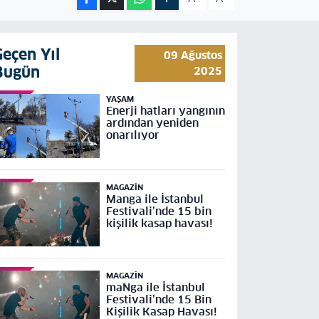
Geçen Yıl
09 Ağustos
Bugün
2025
YAŞAM
Enerji hatları yangının
ardından yeniden
onarılıyor
MAGAZIN
Manga ile İstanbul
Festivali’nde 15 bin
kişilik kasap havası!
MAGAZIN
maNga ile İstanbul
Festivali’nde 15 Bin
Kişilik Kasap Havası!