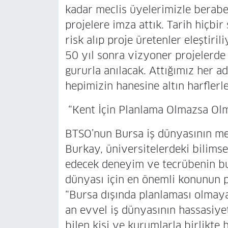
kadar meclis üyelerimizle beraber
projelere imza attık. Tarih hiç
risk alıp proje üretenler eleştiri
50 yıl sonra vizyoner projelerde
gururla anılacak. Attığımız her a
hepimizin hanesine altın harflerle
“Kent İçin Planlama Olmazsa Ol
BTSO’nun Bursa iş dünyasının me
Burkay, üniversitelerdeki bilimse
edecek deneyim ve tecrübenin bu
dünyası için en önemli konunun 
“Bursa dışında planlaması olmay
an evvel iş dünyasının hassasiyet
bilen kişi ve kurumlarla birlikte 