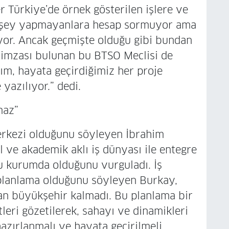
 Türkiye’de örnek gösterilen işlere ve
bir şey yapmayanlara hesap sormuyor ama
liyor. Ancak geçmişte olduğu gibi bundan
 imzası bulunan bu BTSO Meclisi de
dım, hayata geçirdiğimiz her proje
 yazılıyor.” dedi.
maz”
rkezi olduğunu söyleyen İbrahim
l ve akademik aklı iş dünyası ile entegre
 kurumda olduğunu vurguladı. İş
planlama olduğunu söyleyen Burkay,
an büyükşehir kalmadı. Bu planlama bir
leri gözetilerek, sahayı ve dinamikleri
hazırlanmalı ve hayata geçirilmeli.