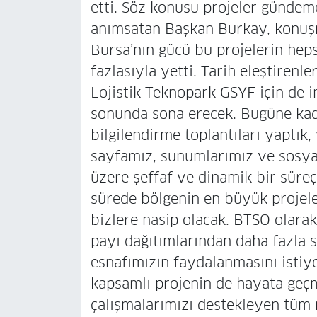
etti. Söz konusu projeler gündeme
anımsatan Başkan Burkay, konuşm
Bursa’nın gücü bu projelerin hep
fazlasıyla yetti. Tarih eleştirenl
Lojistik Teknopark GSYF için de im
sonunda sona erecek. Bugüne kad
bilgilendirme toplantıları yapt
sayfamız, sunumlarımız ve sosy
üzere şeffaf ve dinamik bir süreç
sürede bölgenin en büyük projele
bizlere nasip olacak. BTSO olarak
payı dağıtımlarından daha fazla s
esnafımızın faydalanmasını istiy
kapsamlı projenin de hayata geç
çalışmalarımızı destekleyen tüm 