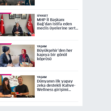
SIYASET
MHP İl Başkanı
Bağ’dan istifa eden
meclis üyelerine sert
tepki
YAŞAM
Büyükşehir’den her
kapıya bir gönül
köprüsü
YAŞAM
Dünyanın ilk yapay
zeka destekli Kahve-
Wellness girişimi
Küresel