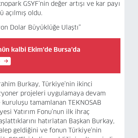
opark GSYF’nin değer artışı ve kar payı
 açılmış oldu.
yon Dolar Büyüklüğe Ulaştı”
nün kalbi Ekim’de Bursa’da
e
him Burkay, Türkiye’nin ikinci
vizyoner projeleri uygulamaya devam
önce kuruluşu tamamlanan TEKNOSAB
esi Yatırım Fonu’nun ilk ihraç
aşlattıklarını hatırlatan Başkan Burkay,
alep geldiğini ve fonun Türkiye’nin