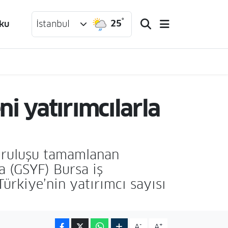
°
25
ku
İstanbul
 yatırımcılarla
uruluşu tamamlanan
 (GSYF) Bursa iş
ürkiye’nin yatırımcı sayısı
-
+
A
A