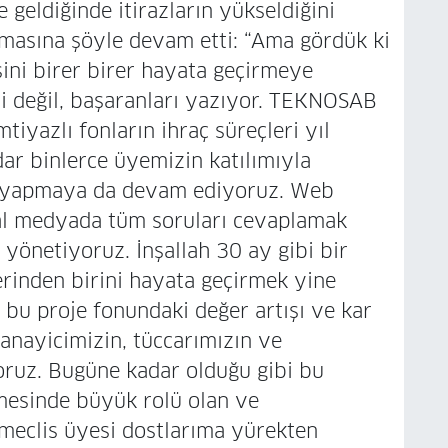
 geldiğinde itirazların yükseldiğini
asına şöyle devam etti: “Ama gördük ki
sini birer birer hayata geçirmeye
eri değil, başaranları yazıyor. TEKNOSAB
tiyazlı fonların ihraç süreçleri yıl
ar binlerce üyemizin katılımıyla
ık, yapmaya da devam ediyoruz. Web
al medyada tüm soruları cevaplamak
 yönetiyoruz. İnşallah 30 ay gibi bir
rinden birini hayata geçirmek yine
 bu proje fonundaki değer artışı ve kar
anayicimizin, tüccarımızın ve
oruz. Bugüne kadar olduğu gibi bu
mesinde büyük rolü olan ve
meclis üyesi dostlarıma yürekten