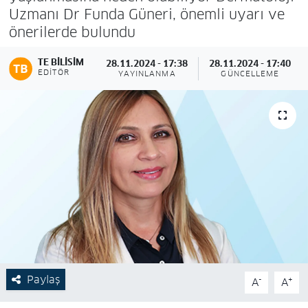
Uzmanı Dr Funda Güneri, önemli uyarı ve
önerilerde bulundu
TE BILISIM
28.11.2024 - 17:38
28.11.2024 - 17:40
EDITÖR
YAYINLANMA
GÜNCELLEME
Paylaş
-
+
A
A