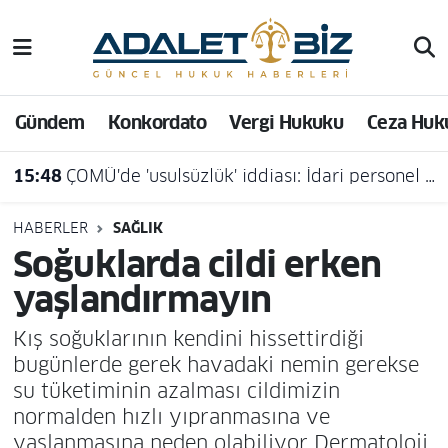
Hava Durumu
Gündem
Konkordato
Vergi Hukuku
Ceza Huk
Trafik Durumu
15:48
ÇOMÜ'de 'usulsüzlük' iddiası: İdari personel açığa alındı
Süper Lig Puan Durumu ve Fikstür
Tüm Manşetler
HABERLER
SAĞLIK
Soğuklarda cildi erken
Son Dakika Haberleri
yaşlandırmayın
Haber Arşivi
Kış soğuklarının kendini hissettirdiği
bugünlerde gerek havadaki nemin gerekse
su tüketiminin azalması cildimizin
normalden hızlı yıpranmasına ve
yaşlanmasına neden olabiliyor Dermatoloji