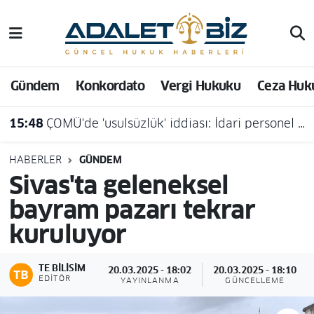
Hava Durumu
Gündem
Konkordato
Vergi Hukuku
Ceza Huk
Trafik Durumu
15:48
ÇOMÜ'de 'usulsüzlük' iddiası: İdari personel açığa alındı
Süper Lig Puan Durumu ve Fikstür
Tüm Manşetler
HABERLER
GÜNDEM
Sivas'ta geleneksel
Son Dakika Haberleri
bayram pazarı tekrar
kuruluyor
Haber Arşivi
TE BILISIM
20.03.2025 - 18:02
20.03.2025 - 18:10
EDITÖR
YAYINLANMA
GÜNCELLEME