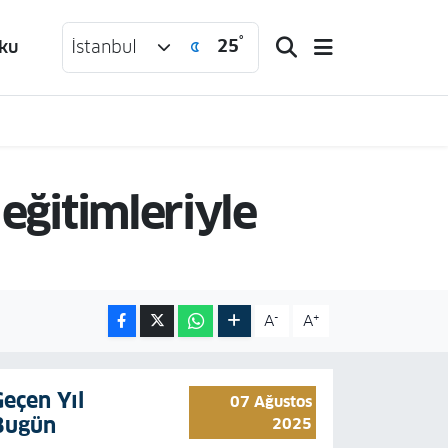
°
25
ku
İstanbul
 eğitimleriyle
-
+
A
A
Geçen Yıl
07 Ağustos
Bugün
2025