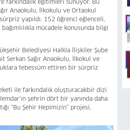
e farkındalık eğitimleri sunuyor. Bu
ır Anaokulu, İlkokulu ve Ortaokul
 sürpriz yapıldı. 152 öğrenci eğlenceli,
, bağımlılıkla mücadele konusunda bilgi
şehir Belediyesi Halkla İlişkiler Şube
t Serkan Sağır Anaokulu, İlkokul ve
klara tebessüm ettiren bir sürpriz
eti ile farkındalık oluşturacakbir dizi
 Alemdar’ın şehrin dört bir yanında daha
ptığı “Bu Şehir Hepimizin” projesi,