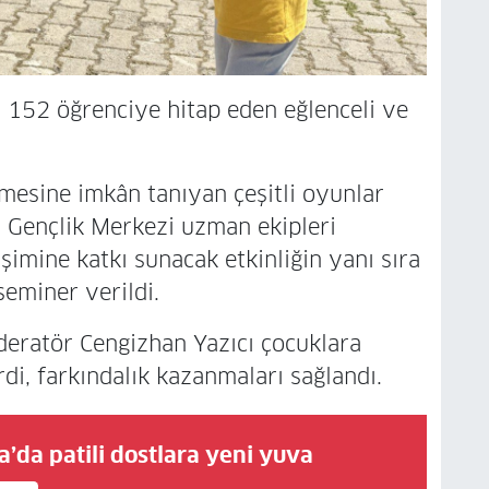
152 öğrenciye hitap eden eğlenceli ve
mesine imkân tanıyan çeşitli oyunlar
 Gençlik Merkezi uzman ekipleri
şimine katkı sunacak etkinliğin yanı sıra
eminer verildi.
eratör Cengizhan Yazıcı çocuklara
rdi, farkındalık kazanmaları sağlandı.
’da patili dostlara yeni yuva