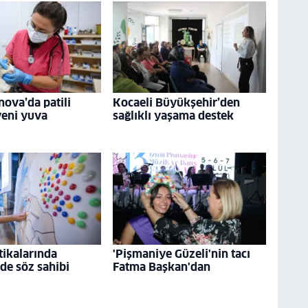
nova’da patili
Kocaeli Büyükşehir’den
yeni yuva
sağlıklı yaşama destek
tikalarında
'Pişmaniye Güzeli'nin tacı
 de söz sahibi
Fatma Başkan'dan