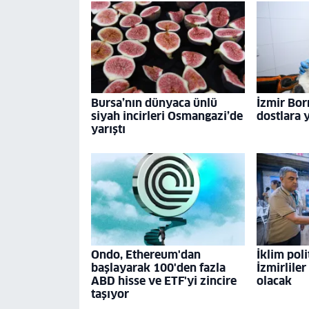
Bursa’nın dünyaca ünlü
İzmir Bor
siyah incirleri Osmangazi’de
dostlara 
yarıştı
Ondo, Ethereum'dan
İklim poli
başlayarak 100'den fazla
İzmirliler
ABD hisse ve ETF'yi zincire
olacak
taşıyor