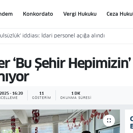
ndem
Konkordato
Vergi Hukuku
Ceza Huku
lsüzlük' iddiası: İdari personel açığa alındı
r ‘Bu Şehir Hepimizin’
nıyor
2025 - 16:20
11
1 DK
NCELLEME
GÖSTERIM
OKUNMA SÜRESI