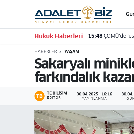
Gü
Hava Durumu
Hukuk Haberleri
15:48
ÇOMÜ'de 'usu
Trafik Durumu
HABERLER
YAŞAM
Süper Lig Puan Durumu ve Fikstür
Sakaryalı minikle
Tüm Manşetler
farkındalık kaza
Son Dakika Haberleri
TE BILISIM
30.04.2025 - 16:16
30.04.
Haber Arşivi
EDITÖR
YAYINLANMA
GÜ