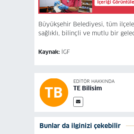
İçeriği Görüntül
Büyükşehir Belediyesi, tüm ilçele
sağlıklı, bilinçli ve mutlu bir gel
Kaynak:
İGF
EDITÖR HAKKINDA
TE Bilisim
Bunlar da ilginizi çekebilir