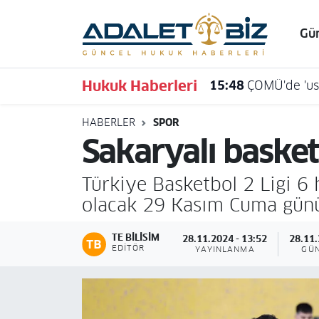
Gü
Hava Durumu
Hukuk Haberleri
15:48
ÇOMÜ'de 'usu
Trafik Durumu
HABERLER
SPOR
Süper Lig Puan Durumu ve Fikstür
Sakaryalı baske
Tüm Manşetler
Türkiye Basketbol 2 Ligi 6
Son Dakika Haberleri
olacak 29 Kasım Cuma günü
Haber Arşivi
TE BILISIM
28.11.2024 - 13:52
28.11.
EDITÖR
YAYINLANMA
GÜ