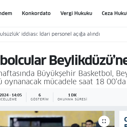
ndem
Konkordato
Vergi Hukuku
Ceza Huku
lsüzlük' iddiası: İdari personel açığa alındı
tbolcular Beylikdüzü’n
 haftasında Büyükşehir Basketbol, Be
 oynanacak mücadele saat 18 00’da
2024 - 14:05
6
1 DK
NCELLEME
GÖSTERIM
OKUNMA SÜRESI