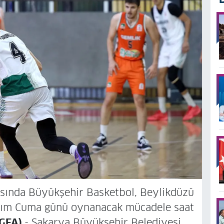
tasında Büyükşehir Basketbol, Beylikdüzü
asım Cuma günü oynanacak mücadele saat
İGFA)
- Sakarya Büyükşehir Belediyesi