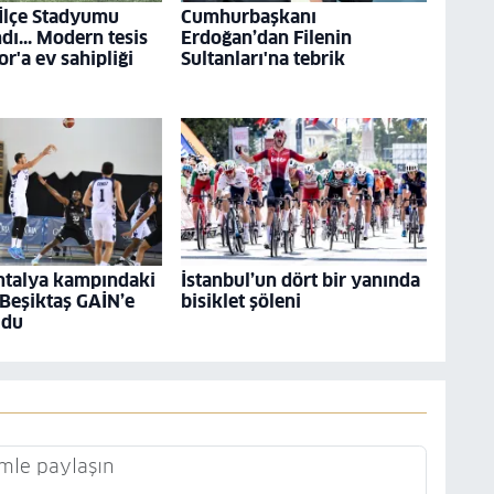
 İlçe Stadyumu
Cumhurbaşkanı
ı... Modern tesis
Erdoğan’dan Filenin
r'a ev sahipliği
Sultanları'na tebrik
ntalya kampındaki
İstanbul’un dört bir yanında
 Beşiktaş GAİN’e
bisiklet şöleni
ldu