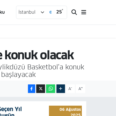
°
25
ku
İstanbul
e konuk olacak
ylikdüzü Basketbol’a konuk
 başlayacak
-
+
A
A
Geçen Yıl
06 Ağustos
Bugün
2025