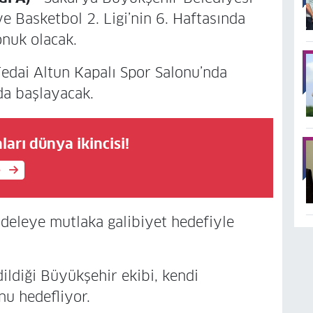
e Basketbol 2. Ligi’nin 6. Haftasında
onuk olacak.
dai Altun Kapalı Spor Salonu’nda
a başlayacak.
ları dünya ikincisi!
e
deleye mutlaka galibiyet hedefiyle
ildiği Büyükşehir ekibi, kendi
nu hedefliyor.