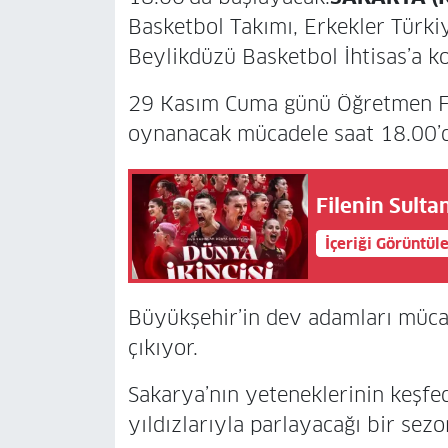
Basketbol Takımı, Erkekler Türkiy
Beylikdüzü Basketbol İhtisas’a k
29 Kasım Cuma günü Öğretmen Fe
oynanacak mücadele saat 18.00’d
Filenin Sultan
İçeriği Görüntül
Büyükşehir’in dev adamları müca
çıkıyor.
Sakarya’nın yeteneklerinin keşfed
yıldızlarıyla parlayacağı bir sezo