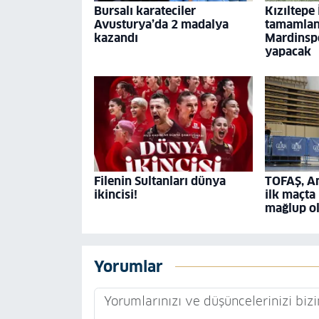
Bursalı karateciler
Kızıltepe
Avusturya’da 2 madalya
tamamland
kazandı
Mardinspo
yapacak
Filenin Sultanları dünya
TOFAŞ, A
ikincisi!
ilk maçta
mağlup o
Yorumlar