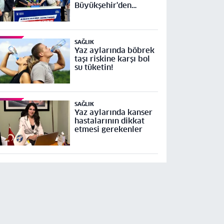
Büyükşehir'den
Mudanya Yolu Geçit-
Bademli Kavşağı
Projesi’ne temel
SAĞLIK
Yaz aylarında böbrek
taşı riskine karşı bol
su tüketin!
SAĞLIK
Yaz aylarında kanser
hastalarının dikkat
etmesi gerekenler