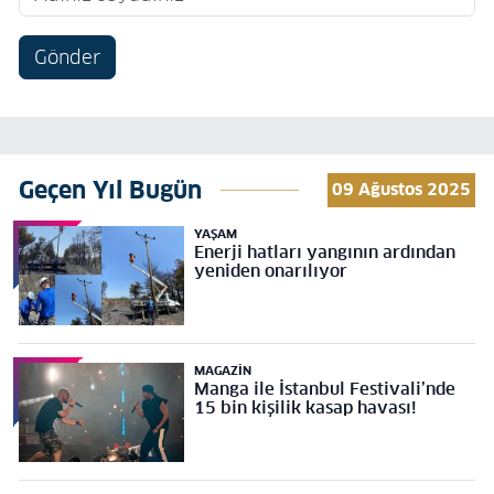
Gönder
Geçen Yıl Bugün
09 Ağustos 2025
YAŞAM
Enerji hatları yangının ardından
yeniden onarılıyor
MAGAZIN
Manga ile İstanbul Festivali’nde
15 bin kişilik kasap havası!