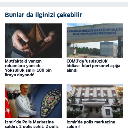
Bunlar da ilginizi çekebilir
Mutfaktaki yangın
ÇOMÜ'de 'usulsüzlük'
rakamlara yansıdı:
iddiası: İdari personel açığa
Yoksulluk sınırı 100 bin
alındı
liraya dayandı!
İzmir’de Polis Merkezine
İzmir'de polis merkezine
saldırı: 2 polis şehit, 2 polis
saldırı!