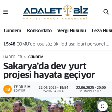
Hava Durumu
Gündem
Konkordato
Vergi Hukuku
Ceza Huk
Trafik Durumu
15:48
ÇOMÜ'de 'usulsüzlük' iddiası: İdari personel açığa alındı
Süper Lig Puan Durumu ve Fikstür
Tüm Manşetler
HABERLER
GÜNDEM
Sakarya’da dev yurt
Son Dakika Haberleri
projesi hayata geçiyor
Haber Arşivi
TE BILISIM
22.06.2025 - 19:54
22.06.2025 - 20:00
EDITÖR
YAYINLANMA
GÜNCELLEME