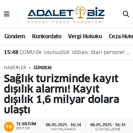
Hava Durumu
Gündem
Konkordato
Vergi Hukuku
Ceza Huk
Trafik Durumu
15:48
ÇOMÜ'de 'usulsüzlük' iddiası: İdari personel açığa alındı
Süper Lig Puan Durumu ve Fikstür
Tüm Manşetler
HABERLER
GÜNDEM
Sağlık turizminde kayıt
Son Dakika Haberleri
dışılık alarmı! Kayıt
dışılık 1,6 milyar dolara
Haber Arşivi
ulaştı
TE BILISIM
06.05.2025 - 16:34
06.05.2025 - 16:35
EDITÖR
YAYINLANMA
GÜNCELLEME