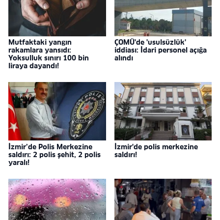
Mutfaktaki yangın
ÇOMÜ'de 'usulsüzlük'
rakamlara yansıdı:
iddiası: İdari personel açığa
Yoksulluk sınırı 100 bin
alındı
liraya dayandı!
İzmir’de Polis Merkezine
İzmir'de polis merkezine
saldırı: 2 polis şehit, 2 polis
saldırı!
yaralı!