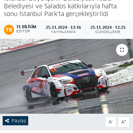
Belediyesi ve Salados katkılarıyla hafta
sonu İstanbul Park’ta gerçekleştirildi
TE BILISIM
25.11.2024 - 12:16
25.11.2024 - 12:25
EDITÖR
YAYINLANMA
GÜNCELLEME
Paylaş
-
+
A
A