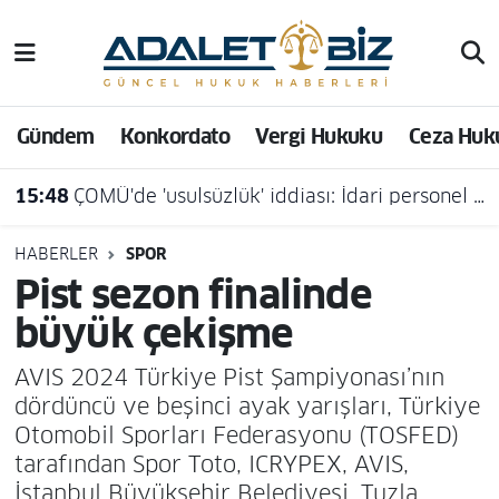
Hava Durumu
Gündem
Konkordato
Vergi Hukuku
Ceza Huk
Trafik Durumu
15:48
ÇOMÜ'de 'usulsüzlük' iddiası: İdari personel açığa alındı
Süper Lig Puan Durumu ve Fikstür
Tüm Manşetler
HABERLER
SPOR
Pist sezon finalinde
Son Dakika Haberleri
büyük çekişme
Haber Arşivi
AVIS 2024 Türkiye Pist Şampiyonası’nın
dördüncü ve beşinci ayak yarışları, Türkiye
Otomobil Sporları Federasyonu (TOSFED)
tarafından Spor Toto, ICRYPEX, AVIS,
İstanbul Büyükşehir Belediyesi, Tuzla