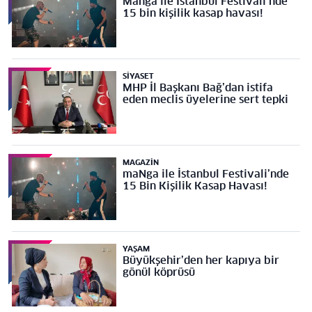
Manga ile İstanbul Festivali’nde
15 bin kişilik kasap havası!
SIYASET
MHP İl Başkanı Bağ’dan istifa
eden meclis üyelerine sert tepki
MAGAZIN
maNga ile İstanbul Festivali’nde
15 Bin Kişilik Kasap Havası!
YAŞAM
Büyükşehir’den her kapıya bir
gönül köprüsü