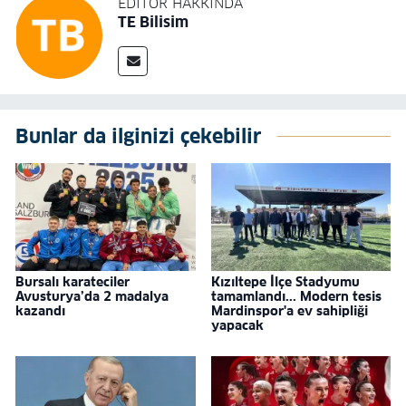
EDITÖR HAKKINDA
TE Bilisim
Bunlar da ilginizi çekebilir
Bursalı karateciler
Kızıltepe İlçe Stadyumu
Avusturya’da 2 madalya
tamamlandı... Modern tesis
kazandı
Mardinspor'a ev sahipliği
yapacak