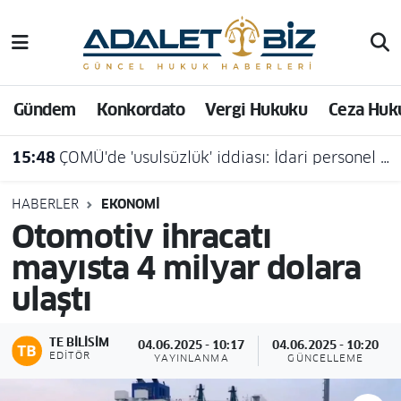
Hava Durumu
Gündem
Konkordato
Vergi Hukuku
Ceza Huk
Trafik Durumu
15:48
ÇOMÜ'de 'usulsüzlük' iddiası: İdari personel açığa alındı
Süper Lig Puan Durumu ve Fikstür
Tüm Manşetler
HABERLER
EKONOMI
Otomotiv ihracatı
Son Dakika Haberleri
mayısta 4 milyar dolara
ulaştı
Haber Arşivi
TE BILISIM
04.06.2025 - 10:17
04.06.2025 - 10:20
EDITÖR
YAYINLANMA
GÜNCELLEME