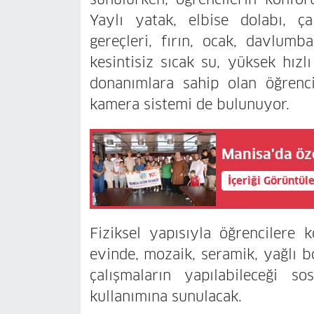
Yaylı yatak, elbise dolabı, 
gereçleri, fırın, ocak, davlumb
kesintisiz sıcak su, yüksek hız
donanımlara sahip olan öğrenc
kamera sistemi de bulunuyor.
Manisa'da öz
İçeriği Görüntül
Fiziksel yapısıyla öğrencilere 
evinde, mozaik, seramik, yağlı b
çalışmaların yapılabileceği s
kullanımına sunulacak.