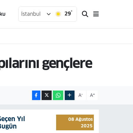
°
29
ku
İstanbul
ılarını gençlere
-
+
A
A
Geçen Yıl
08 Ağustos
Bugün
2025