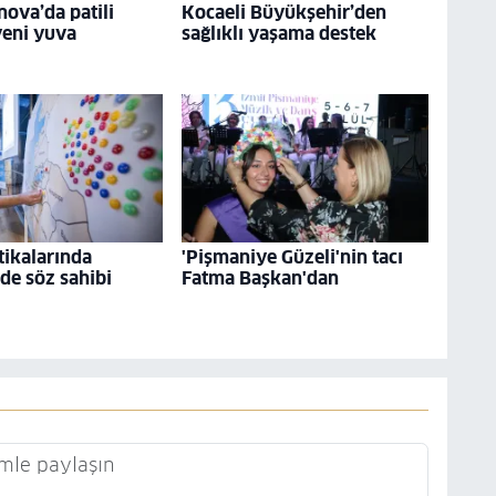
nova’da patili
Kocaeli Büyükşehir’den
yeni yuva
sağlıklı yaşama destek
tikalarında
'Pişmaniye Güzeli'nin tacı
 de söz sahibi
Fatma Başkan'dan