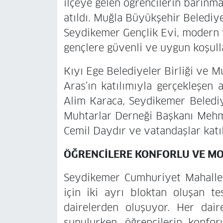
ilçeye gelen öğrencilerin barınma
atıldı. Muğla Büyükşehir Belediye
Seydikemer Gençlik Evi, modern y
gençlere güvenli ve uygun koşul
Kıyı Ege Belediyeler Birliği ve
Aras’ın katılımıyla gerçekleşen 
Alim Karaca, Seydikemer Beledi
Muhtarlar Derneği Başkanı Mehm
Cemil Daydır ve vatandaşlar katıl
ÖĞRENCİLERE KONFORLU VE M
Seydikemer Cumhuriyet Mahallesi
için iki ayrı bloktan oluşan tes
dairelerden oluşuyor. Her da
sunulurken, öğrencilerin konforu