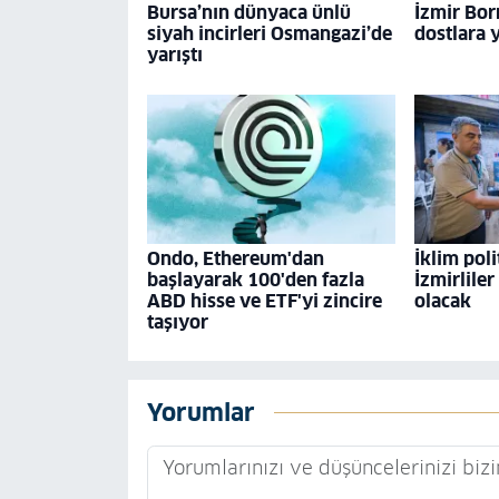
Bursa’nın dünyaca ünlü
İzmir Bor
siyah incirleri Osmangazi’de
dostlara 
yarıştı
Ondo, Ethereum'dan
İklim poli
başlayarak 100'den fazla
İzmirliler
ABD hisse ve ETF'yi zincire
olacak
taşıyor
Yorumlar