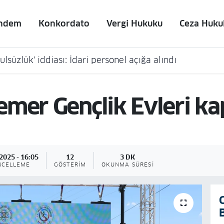
ndem
Konkordato
Vergi Hukuku
Ceza Huku
lsüzlük' iddiası: İdari personel açığa alındı
mer Gençlik Evleri kap
2025 - 16:05
12
3 DK
NCELLEME
GÖSTERIM
OKUNMA SÜRESI