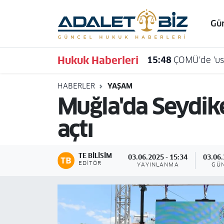
Gü
Hava Durumu
Hukuk Haberleri
15:48
ÇOMÜ'de 'usu
Trafik Durumu
HABERLER
YAŞAM
Süper Lig Puan Durumu ve Fikstür
Muğla'da Seydike
Tüm Manşetler
açtı
Son Dakika Haberleri
TE BILISIM
03.06.2025 - 15:34
03.06.
Haber Arşivi
EDITÖR
YAYINLANMA
GÜ