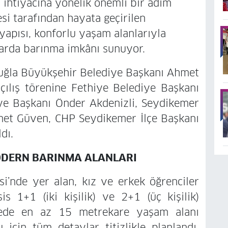
 ihtiyacına yönelik önemli bir adım
si tarafından hayata geçirilen
apısı, konforlu yaşam alanlarıyla
larda barınma imkânı sunuyor.
 Muğla Büyükşehir Belediye Başkanı Ahmet
açılış törenine Fethiye Belediye Başkanı
ye Başkanı Önder Akdenizli, Seydikemer
et Güven, CHP Seydikemer İlçe Başkanı
dı.
ODERN BARINMA ALANLARI
’nde yer alan, kız ve erkek öğrenciler
is 1+1 (iki kişilik) ve 2+1 (üç kişilik)
irede en az 15 metrekare yaşam alanı
 için tüm detaylar titizlikle planlandı.