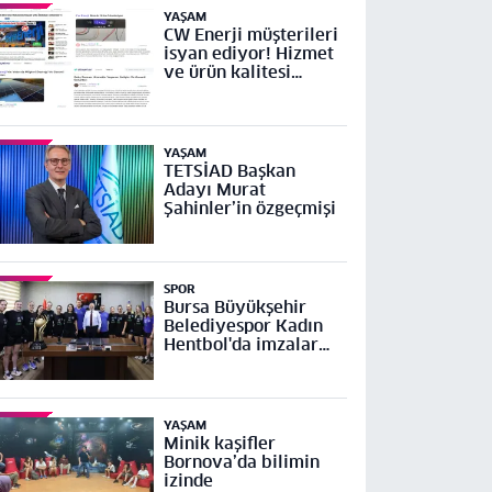
YAŞAM
CW Enerji müşterileri
isyan ediyor! Hizmet
ve ürün kalitesi
yetersiz
YAŞAM
TETSİAD Başkan
Adayı Murat
Şahinler’in özgeçmişi
SPOR
Bursa Büyükşehir
Belediyespor Kadın
Hentbol'da imzalar
atıldı
YAŞAM
Minik kaşifler
Bornova’da bilimin
izinde