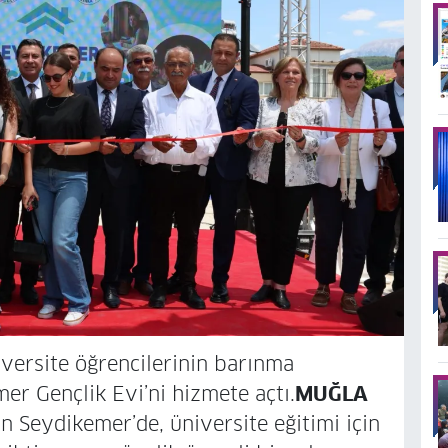
versite öğrencilerinin barınma
er Gençlik Evi’ni hizmete açtı.
MUĞLA
Seydikemer’de, üniversite eğitimi için