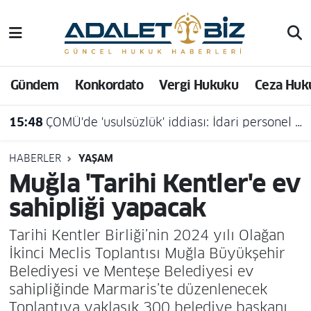
Hava Durumu
Gündem
Konkordato
Vergi Hukuku
Ceza Huk
Trafik Durumu
15:48
ÇOMÜ'de 'usulsüzlük' iddiası: İdari personel açığa alındı
Süper Lig Puan Durumu ve Fikstür
Tüm Manşetler
HABERLER
YAŞAM
Muğla 'Tarihi Kentler'e ev
Son Dakika Haberleri
sahipliği yapacak
Haber Arşivi
Tarihi Kentler Birliği’nin 2024 yılı Olağan
İkinci Meclis Toplantısı Muğla Büyükşehir
Belediyesi ve Menteşe Belediyesi ev
sahipliğinde Marmaris’te düzenlenecek
Toplantıya yaklaşık 300 belediye başkanı