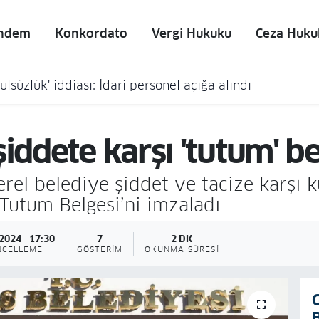
ndem
Konkordato
Vergi Hukuku
Ceza Huku
lsüzlük' iddiası: İdari personel açığa alındı
iddete karşı 'tutum' be
erel belediye şiddet ve tacize karşı 
 Tutum Belgesi’ni imzaladı
2024 - 17:30
7
2 DK
NCELLEME
GÖSTERIM
OKUNMA SÜRESI