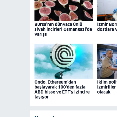
Bursa’nın dünyaca ünlü
İzmir Bor
siyah incirleri Osmangazi’de
dostlara 
yarıştı
Ondo, Ethereum'dan
İklim poli
başlayarak 100'den fazla
İzmirliler
ABD hisse ve ETF'yi zincire
olacak
taşıyor