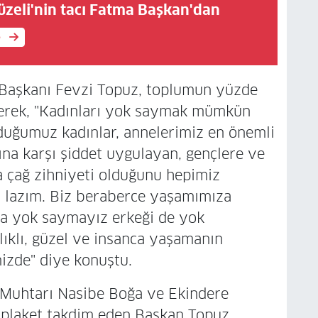
üzeli'nin tacı Fatma Başkan'dan
e
 Başkanı Fevzi Topuz, toplumun yüzde
 çerek, "Kadınları yok saymak mümkün
lduğumuz kadınlar, annelerimiz en önemli
ına karşı şiddet uygulayan, gençlere ve
a çağ zihniyeti olduğunu hepimiz
sı lazım. Biz beraberce yaşamımıza
a yok saymayız erkeği de yok
lıklı, güzel ve insanca yaşamanın
mizde" diye konuştu.
 Muhtarı Nasibe Boğa ve Ekindere
 plaket takdim eden Başkan Topuz,