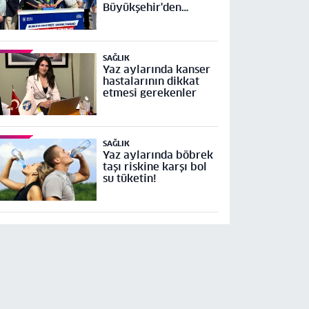
Büyükşehir'den
Mudanya Yolu Geçit-
Bademli Kavşağı
Projesi’ne temel
SAĞLIK
Yaz aylarında kanser
hastalarının dikkat
etmesi gerekenler
SAĞLIK
Yaz aylarında böbrek
taşı riskine karşı bol
su tüketin!