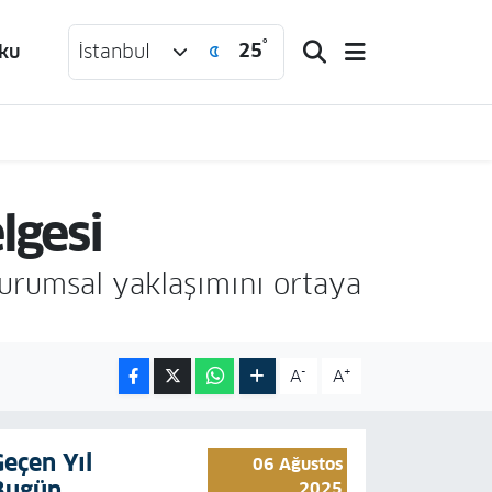
°
25
ku
İstanbul
lgesi
kurumsal yaklaşımını ortaya
-
+
A
A
Geçen Yıl
06 Ağustos
Bugün
2025