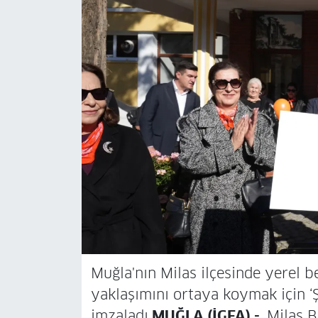
Muğla'nın Milas ilçesinde yerel b
yaklaşımını ortaya koymak için ‘
imzaladı.
MUĞLA (İGFA) -
Milas B