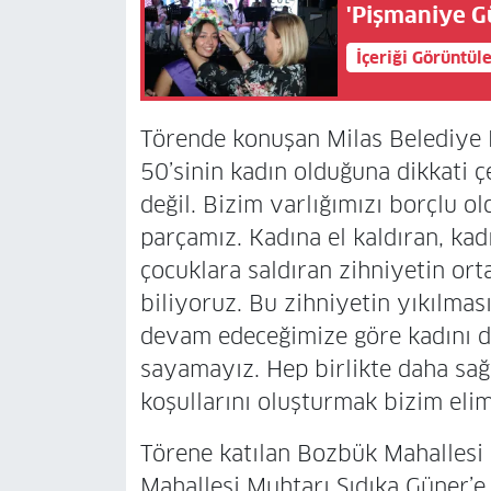
'Pişmaniye G
İçeriği Görüntül
Törende konuşan Milas Belediye
50’sinin kadın olduğuna dikkati
değil. Bizim varlığımızı borçlu o
parçamız. Kadına el kaldıran, kad
çocuklara saldıran zihniyetin ort
biliyoruz. Bu zihniyetin yıkılma
devam edeceğimize göre kadını d
sayamayız. Hep birlikte daha sağ
koşullarını oluşturmak bizim eli
Törene katılan Bozbük Mahallesi
Mahallesi Muhtarı Sıdıka Güner’e