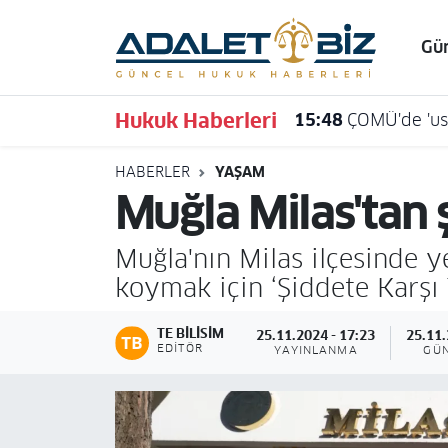
Gü
Hava Durumu
Hukuk Haberleri
15:48
ÇOMÜ'de 'usu
Trafik Durumu
HABERLER
YAŞAM
Süper Lig Puan Durumu ve Fikstür
Muğla Milas'tan ş
Tüm Manşetler
Muğla'nın Milas ilçesinde y
Son Dakika Haberleri
koymak için ‘Şiddete Karşı
Haber Arşivi
TE BILISIM
25.11.2024 - 17:23
25.11.
EDITÖR
YAYINLANMA
GÜ