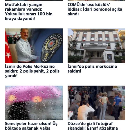
Mutfaktaki yangın
ÇOMÜ'de 'usulsüzlük'
rakamlara yansıdı:
iddiası: İdari personel açığa
Yoksulluk sınırı 100 bin
alındı
liraya dayandı!
İzmir’de Polis Merkezine
İzmir'de polis merkezine
saldırı: 2 polis şehit, 2 polis
saldırı!
yaralı!
Şemsiyeler hazır olsun! Üç
Düzce'de gizli fotoğraf
bölgede sağanak yağış
skandalı! Esnaf gözaltına