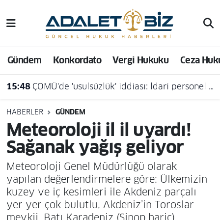
Hava Durumu
Gündem
Konkordato
Vergi Hukuku
Ceza Huk
Trafik Durumu
15:03
Konut Dokunulmazlığının Hırsızlık Suçunun İşlenmesi Amacıyla İhlali Hâlinde Soruşturma ve Kovuşturmada Şikâyet Aranmamas
Süper Lig Puan Durumu ve Fikstür
Tüm Manşetler
HABERLER
GÜNDEM
Meteoroloji il il uyardı!
Son Dakika Haberleri
Sağanak yağış geliyor
Haber Arşivi
Meteoroloji Genel Müdürlüğü olarak
yapılan değerlendirmelere göre: Ülkemizin
kuzey ve iç kesimleri ile Akdeniz parçalı
yer yer çok bulutlu, Akdeniz’in Toroslar
mevkii, Batı Karadeniz (Sinop hariç),