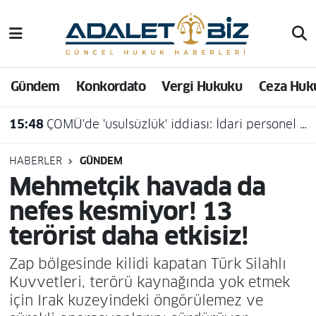
Hava Durumu
Gündem
Konkordato
Vergi Hukuku
Ceza Huk
Trafik Durumu
15:48
ÇOMÜ'de 'usulsüzlük' iddiası: İdari personel açığa alındı
Süper Lig Puan Durumu ve Fikstür
Tüm Manşetler
HABERLER
GÜNDEM
Mehmetçik havada da
Son Dakika Haberleri
nefes kesmiyor! 13
terörist daha etkisiz!
Haber Arşivi
Zap bölgesinde kilidi kapatan Türk Silahlı
Kuvvetleri, terörü kaynağında yok etmek
için Irak kuzeyindeki öngörülemez ve