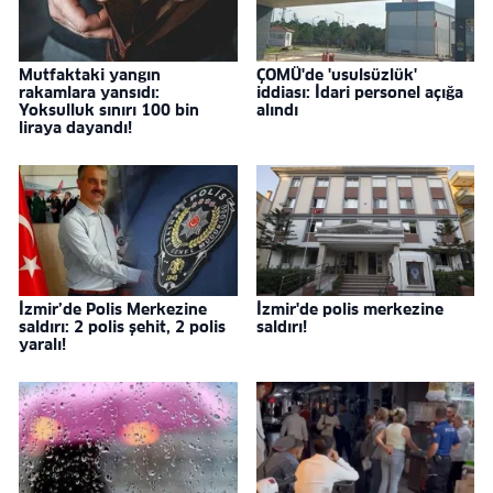
Mutfaktaki yangın
ÇOMÜ'de 'usulsüzlük'
rakamlara yansıdı:
iddiası: İdari personel açığa
Yoksulluk sınırı 100 bin
alındı
liraya dayandı!
İzmir’de Polis Merkezine
İzmir'de polis merkezine
saldırı: 2 polis şehit, 2 polis
saldırı!
yaralı!