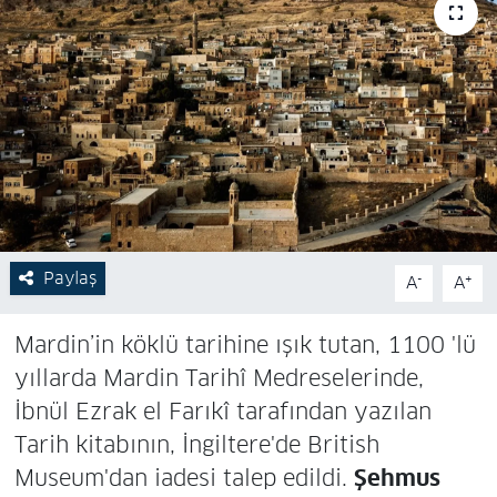
Paylaş
-
+
A
A
Mardin’in köklü tarihine ışık tutan, 1100 'lü
yıllarda Mardin Tarihî Medreselerinde,
İbnül Ezrak el Farıkî tarafından yazılan
Tarih kitabının, İngiltere'de British
Museum'dan iadesi talep edildi.
Şehmus