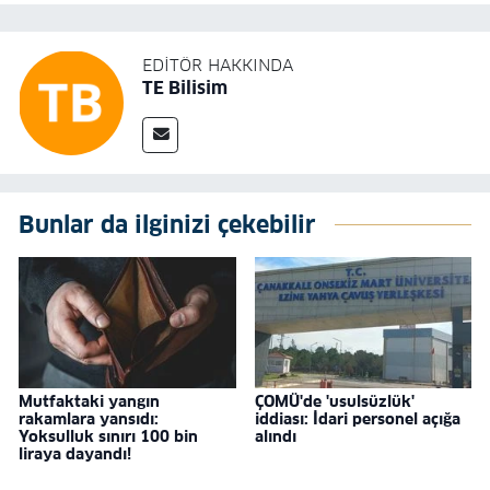
EDITÖR HAKKINDA
TE Bilisim
Bunlar da ilginizi çekebilir
Mutfaktaki yangın
ÇOMÜ'de 'usulsüzlük'
rakamlara yansıdı:
iddiası: İdari personel açığa
Yoksulluk sınırı 100 bin
alındı
liraya dayandı!