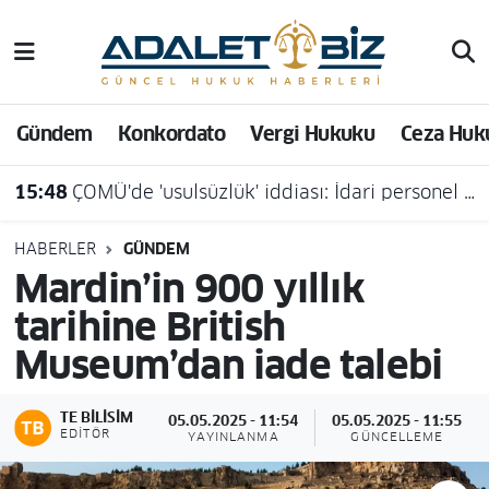
Hava Durumu
Gündem
Konkordato
Vergi Hukuku
Ceza Huk
Trafik Durumu
15:48
ÇOMÜ'de 'usulsüzlük' iddiası: İdari personel açığa alındı
Süper Lig Puan Durumu ve Fikstür
Tüm Manşetler
HABERLER
GÜNDEM
Mardin’in 900 yıllık
Son Dakika Haberleri
tarihine British
Museum’dan iade talebi
Haber Arşivi
TE BILISIM
05.05.2025 - 11:54
05.05.2025 - 11:55
EDITÖR
YAYINLANMA
GÜNCELLEME