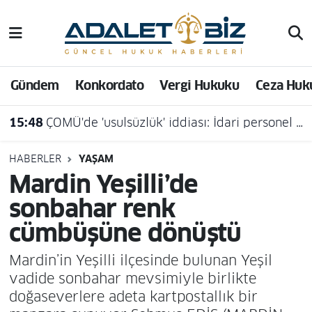
Hava Durumu
Gündem
Konkordato
Vergi Hukuku
Ceza Huk
Trafik Durumu
15:48
ÇOMÜ'de 'usulsüzlük' iddiası: İdari personel açığa alındı
Süper Lig Puan Durumu ve Fikstür
Tüm Manşetler
HABERLER
YAŞAM
Mardin Yeşilli’de
Son Dakika Haberleri
sonbahar renk
cümbüşüne dönüştü
Haber Arşivi
Mardin’in Yeşilli ilçesinde bulunan Yeşil
vadide sonbahar mevsimiyle birlikte
doğaseverlere adeta kartpostallık bir