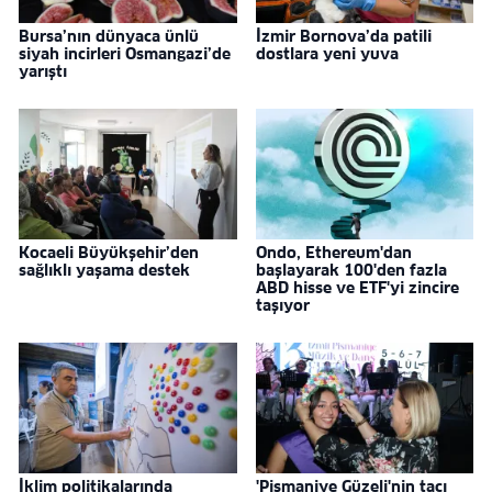
Bursa’nın dünyaca ünlü
İzmir Bornova’da patili
siyah incirleri Osmangazi’de
dostlara yeni yuva
yarıştı
Kocaeli Büyükşehir’den
Ondo, Ethereum'dan
sağlıklı yaşama destek
başlayarak 100'den fazla
ABD hisse ve ETF'yi zincire
taşıyor
İklim politikalarında
'Pişmaniye Güzeli'nin tacı