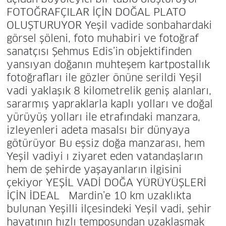
FOTOĞRAFÇILAR İÇİN DOĞAL PLATO
OLUŞTURUYOR Yeşil vadide sonbahardaki
görsel şöleni, foto muhabiri ve fotoğraf
sanatçısı Şehmus Edis’in objektifinden
yansıyan doğanın muhteşem kartpostallık
fotoğrafları ile gözler önüne serildi Yeşil
vadi yaklaşık 8 kilometrelik geniş alanları,
sararmış yapraklarla kaplı yolları ve doğal
yürüyüş yolları ile etrafındaki manzara,
izleyenleri adeta masalsı bir dünyaya
götürüyor Bu eşsiz doğa manzarası, hem
Yeşil vadiyi ı ziyaret eden vatandaşların
hem de şehirde yaşayanların ilgisini
çekiyor YEŞİL VADİ DOĞA YÜRÜYÜŞLERİ
İÇİN İDEAL Mardin’e 10 km uzaklıkta
bulunan Yeşilli ilçesindeki Yeşil vadi, şehir
hayatının hızlı temposundan uzaklaşmak