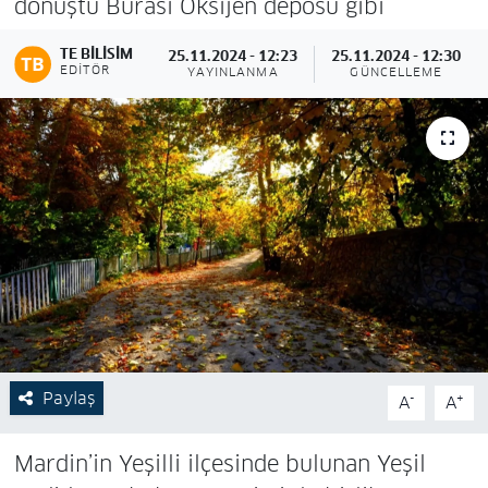
dönüştü Burası Oksijen deposu gibi
TE BILISIM
25.11.2024 - 12:23
25.11.2024 - 12:30
EDITÖR
YAYINLANMA
GÜNCELLEME
Paylaş
-
+
A
A
Mardin’in Yeşilli ilçesinde bulunan Yeşil