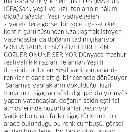
manzara sunuyor Şehmus EDİS (MARDİN
İGFA)Sarı, yeşil ve kızıl tonlarının hâkim
olduğu ağaçlar, Yeşil vadiye gelen
ziyaretçilere görsel bir şölen yaşatırken,
kentin gürültüsünden uzaklaşmak isteyen
vatandaşlar da doğanın tadını çıkarıyor
SONBAHARIN EŞSİZ GÜZELLİKLERİNİ
GÖZLER ÖNÜNE SERİYOR Dünyaca meşhur
festivallik kirazları ile anılan Yeşilli
ilçesinde bulunan Yeşil vadi sonbaharda
renklerin dans ettiği bir cennete dönüşüyor
Sararmış yaprakların döküldüğü, kızıl
tonlarının ağaçları süslediği parkta yürüyüş
yapan vatandaşlar, doğanın sakinleştirici
atmosferinde huzurlu anlar geçiriyor
Vadide bulunan farklı ağaç türlerinin bir
arada bulunduğu bu renk cümbüşü, görsel
açıdan büyüleyici bir tablo oluşturuyor