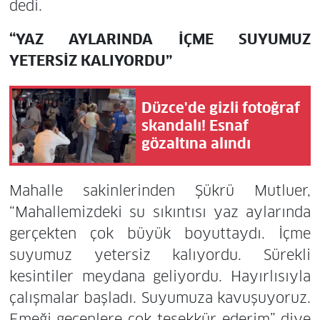
dedi.
“YAZ AYLARINDA İÇME SUYUMUZ
YETERSİZ KALIYORDU”
Düzce'de gizli fotoğraf
skandalı! Esnaf
gözaltına alındı
Mahalle sakinlerinden Şükrü Mutluer,
“Mahallemizdeki su sıkıntısı yaz aylarında
gerçekten çok büyük boyuttaydı. İçme
suyumuz yetersiz kalıyordu. Sürekli
kesintiler meydana geliyordu. Hayırlısıyla
çalışmalar başladı. Suyumuza kavuşuyoruz.
Emeği geçenlere çok teşekkür ederim” diye