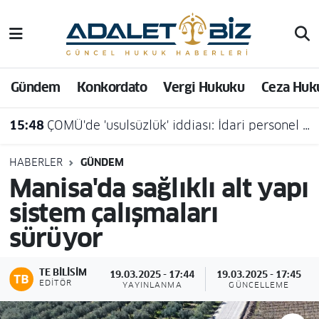
Hava Durumu
Gündem
Konkordato
Vergi Hukuku
Ceza Huk
Trafik Durumu
15:48
ÇOMÜ'de 'usulsüzlük' iddiası: İdari personel açığa alındı
Süper Lig Puan Durumu ve Fikstür
Tüm Manşetler
HABERLER
GÜNDEM
Manisa'da sağlıklı alt yapı
Son Dakika Haberleri
sistem çalışmaları
sürüyor
Haber Arşivi
TE BILISIM
19.03.2025 - 17:44
19.03.2025 - 17:45
EDITÖR
YAYINLANMA
GÜNCELLEME