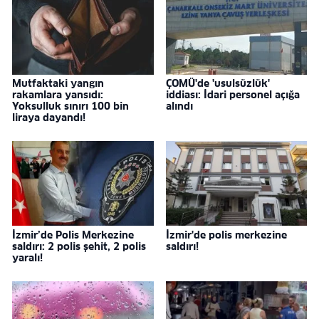
Mutfaktaki yangın
ÇOMÜ'de 'usulsüzlük'
rakamlara yansıdı:
iddiası: İdari personel açığa
Yoksulluk sınırı 100 bin
alındı
liraya dayandı!
İzmir’de Polis Merkezine
İzmir'de polis merkezine
saldırı: 2 polis şehit, 2 polis
saldırı!
yaralı!