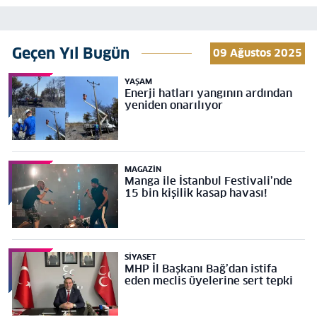
Geçen Yıl Bugün
09 Ağustos 2025
YAŞAM
Enerji hatları yangının ardından
yeniden onarılıyor
MAGAZIN
Manga ile İstanbul Festivali’nde
15 bin kişilik kasap havası!
SIYASET
MHP İl Başkanı Bağ’dan istifa
eden meclis üyelerine sert tepki