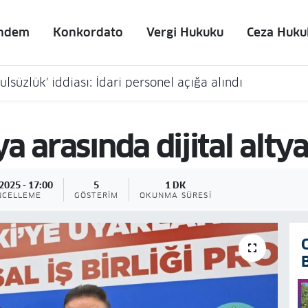
ndem
Konkordato
Vergi Hukuku
Ceza Huku
lsüzlük' iddiası: İdari personel açığa alındı
 arasında dijital altyap
2025 - 17:00
5
1 DK
NCELLEME
GÖSTERIM
OKUNMA SÜRESI