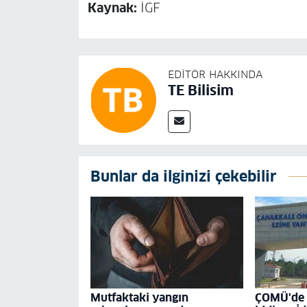
Kaynak:
İGF
EDITÖR HAKKINDA
TE Bilisim
Bunlar da ilginizi çekebilir
Mutfaktaki yangın
ÇOMÜ'de '