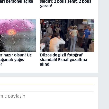
dari personel açığa
saldırı: 2 polis şehit, 2 polis
yaralı!
r hazır olsun! Üç
Düzce'de gizli fotoğraf
ağanak yağış
skandalı! Esnaf gözaltına
or
alındı