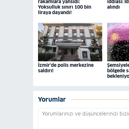
rakamlara yansıdı:
iddiası: İ
Yoksulluk sınırı 100 bin
alındı
liraya dayandı!
İzmir'de polis merkezine
Şemsiyele
saldırı!
bölgede s
bekleniy
Yorumlar