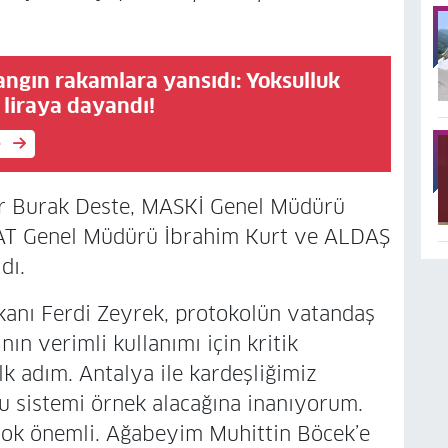
angın rakamlara yansıdı: Yoksulluk
n liraya dayandı!
e
er Burak Deste, MASKİ Genel Müdürü
ASAT Genel Müdürü İbrahim Kurt ve ALDAŞ
dı.
anı Ferdi Zeyrek, protokolün vatandaş
n verimli kullanımı için kritik
lk adım. Antalya ile kardeşliğimiz
bu sistemi örnek alacağına inanıyorum.
çok önemli. Ağabeyim Muhittin Böcek’e