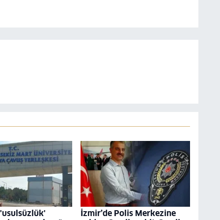
usulsüzlük'
İzmir’de Polis Merkezine