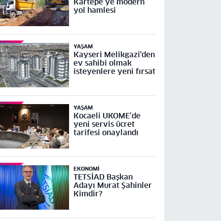
Kartepe’ye modern
yol hamlesi
YAŞAM
Kayseri Melikgazi'den
ev sahibi olmak
isteyenlere yeni fırsat
YAŞAM
Kocaeli UKOME’de
yeni servis ücret
tarifesi onaylandı
EKONOMI
TETSİAD Başkan
Adayı Murat Şahinler
Kimdir?