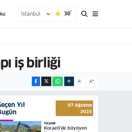
°
30
ku
İstanbul
ı iş birliği
-
+
A
A
Geçen Yıl
07 Ağustos
Bugün
2025
YAŞAM
Kocaeli'de büyüyen