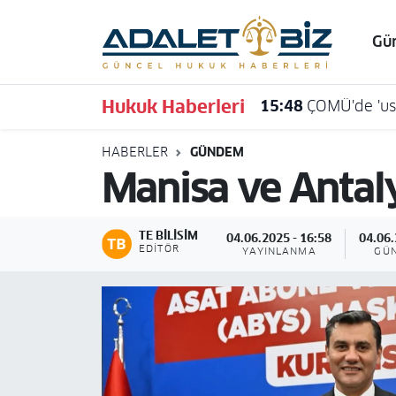
Gü
Hava Durumu
Hukuk Haberleri
15:48
ÇOMÜ'de 'usu
Trafik Durumu
HABERLER
GÜNDEM
Süper Lig Puan Durumu ve Fikstür
Manisa ve Antalya
Tüm Manşetler
TE BILISIM
04.06.2025 - 16:58
04.06.
Son Dakika Haberleri
EDITÖR
YAYINLANMA
GÜ
Haber Arşivi