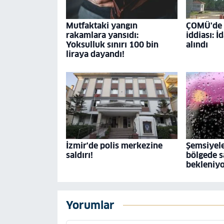
Mutfaktaki yangın
ÇOMÜ'de '
rakamlara yansıdı:
iddiası: İ
Yoksulluk sınırı 100 bin
alındı
liraya dayandı!
İzmir'de polis merkezine
Şemsiyele
saldırı!
bölgede s
bekleniy
Yorumlar