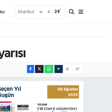
°
24
ku
İstanbul
yarısı
-
+
A
A
Geçen Yıl
08 Ağustos
Bugün
2025
YAŞAM
CW Enerji müşterileri