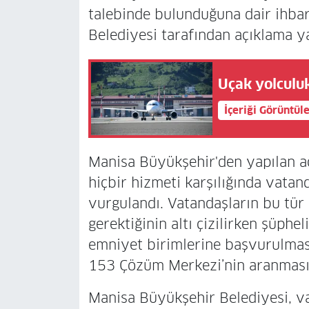
talebinde bulunduğuna dair ihba
Belediyesi tarafından açıklama ya
Uçak yolculuk
İçeriği Görüntül
Manisa Büyükşehir'den yapılan a
hiçbir hizmeti karşılığında vatan
vurgulandı. Vatandaşların bu tür 
gerektiğinin altı çizilirken şüphe
emniyet birimlerine başvurulmas
153 Çözüm Merkezi’nin aranması 
Manisa Büyükşehir Belediyesi, v