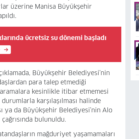
rlar üzerine Manisa Büyükşehir
pıldı.
larında ücretsiz su dönemi başladı
e
çıklamada, Büyükşehir Belediyesi’nin
daşlardan para talep etmediği
aramalara kesinlikle itibar etmemesi
li durumlarla karşılaşılması halinde
ı ya da Büyükşehir Belediyesi’nin Alo
çağrısında bulunuldu.
atandaşların mağduriyet yaşamamaları