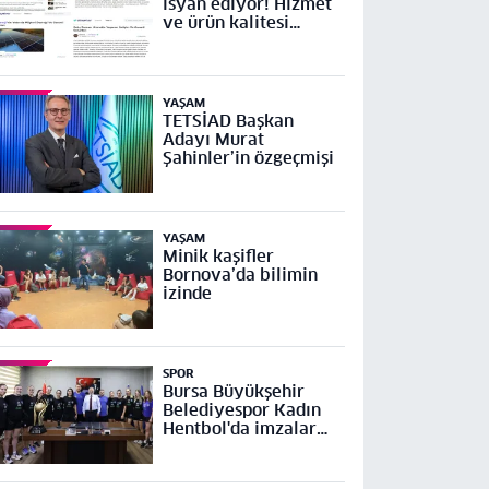
isyan ediyor! Hizmet
ve ürün kalitesi
yetersiz
YAŞAM
TETSİAD Başkan
Adayı Murat
Şahinler’in özgeçmişi
YAŞAM
Minik kaşifler
Bornova’da bilimin
izinde
SPOR
Bursa Büyükşehir
Belediyespor Kadın
Hentbol'da imzalar
atıldı