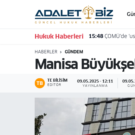
Gü
Hava Durumu
Hukuk Haberleri
15:48
ÇOMÜ'de 'usu
Trafik Durumu
HABERLER
GÜNDEM
Süper Lig Puan Durumu ve Fikstür
Manisa Büyükşehi
Tüm Manşetler
TE BILISIM
09.05.2025 - 12:11
09.05.
Son Dakika Haberleri
EDITÖR
YAYINLANMA
GÜ
Haber Arşivi