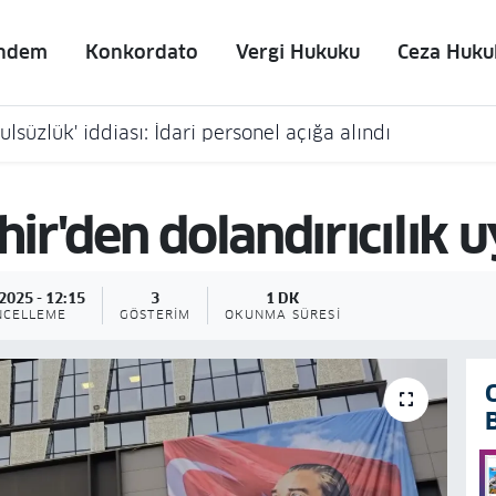
ndem
Konkordato
Vergi Hukuku
Ceza Huku
lsüzlük' iddiası: İdari personel açığa alındı
r'den dolandırıcılık u
2025 - 12:15
3
1 DK
NCELLEME
GÖSTERIM
OKUNMA SÜRESI