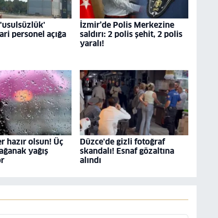
usulsüzlük'
İzmir’de Polis Merkezine
dari personel açığa
saldırı: 2 polis şehit, 2 polis
yaralı!
r hazır olsun! Üç
Düzce'de gizli fotoğraf
ağanak yağış
skandalı! Esnaf gözaltına
or
alındı