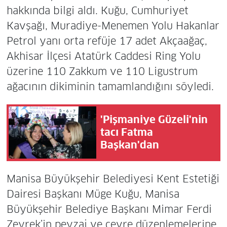
hakkında bilgi aldı. Kuğu, Cumhuriyet
Kavşağı, Muradiye-Menemen Yolu Hakanlar
Petrol yanı orta refüje 17 adet Akçaağaç,
Akhisar İlçesi Atatürk Caddesi Ring Yolu
üzerine 110 Zakkum ve 110 Ligustrum
ağacının dikiminin tamamlandığını söyledi.
'Pişmaniye Güzeli'nin
tacı Fatma
Başkan'dan
Manisa Büyükşehir Belediyesi Kent Estetiği
Dairesi Başkanı Müge Kuğu, Manisa
Büyükşehir Belediye Başkanı Mimar Ferdi
Zeyrek’in peyzaj ve çevre düzenlemelerine