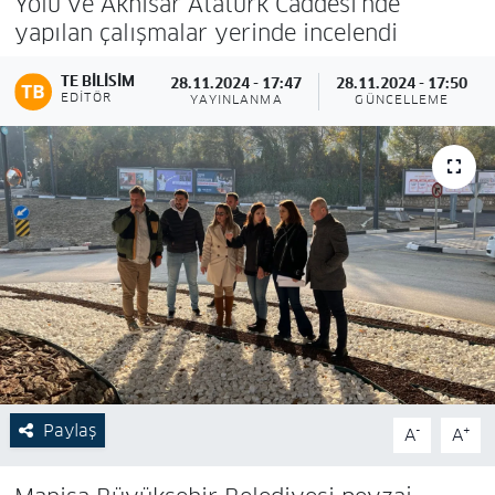
Yolu ve Akhisar Atatürk Caddesi’nde
yapılan çalışmalar yerinde incelendi
TE BILISIM
28.11.2024 - 17:47
28.11.2024 - 17:50
EDITÖR
YAYINLANMA
GÜNCELLEME
Paylaş
-
+
A
A