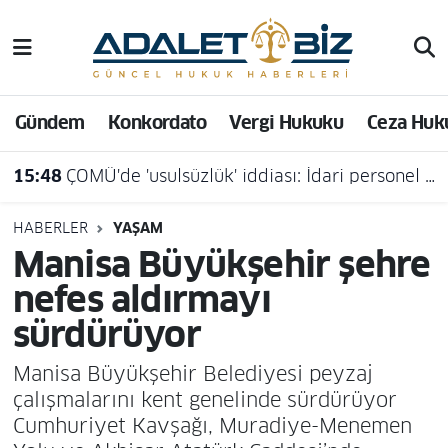
Hava Durumu
Gündem
Konkordato
Vergi Hukuku
Ceza Huk
Trafik Durumu
15:48
ÇOMÜ'de 'usulsüzlük' iddiası: İdari personel açığa alındı
Süper Lig Puan Durumu ve Fikstür
Tüm Manşetler
HABERLER
YAŞAM
Manisa Büyükşehir şehre
Son Dakika Haberleri
nefes aldırmayı
sürdürüyor
Haber Arşivi
Manisa Büyükşehir Belediyesi peyzaj
çalışmalarını kent genelinde sürdürüyor
Cumhuriyet Kavşağı, Muradiye-Menemen