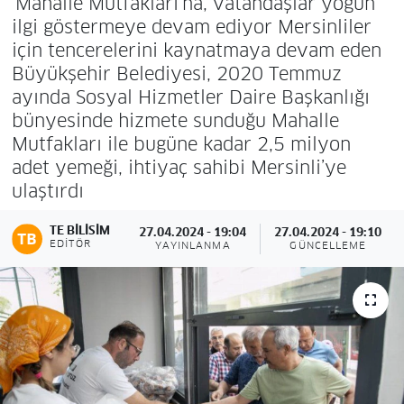
‘Mahalle Mutfakları’na, vatandaşlar yoğun
ilgi göstermeye devam ediyor Mersinliler
için tencerelerini kaynatmaya devam eden
Büyükşehir Belediyesi, 2020 Temmuz
ayında Sosyal Hizmetler Daire Başkanlığı
bünyesinde hizmete sunduğu Mahalle
Mutfakları ile bugüne kadar 2,5 milyon
adet yemeği, ihtiyaç sahibi Mersinli’ye
ulaştırdı
TE BILISIM
27.04.2024 - 19:04
27.04.2024 - 19:10
EDITÖR
YAYINLANMA
GÜNCELLEME