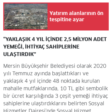
Yatırım alanlarının ön
tespitine ayar
“YAKLAŞIK 4 YIL İÇİNDE 2,5 MİLYON ADET
YEMEĞİ, İHTİYAÇ SAHİPLERİNE
ULAŞTIRDIK”
Mersin Büyükşehir Belediyesi olarak 2020
yılı Temmuz ayında başlattıkları ve
yaklaşık 4 yıl içinde 48 noktada kurulan
mahalle mutfaklarında, 10 TL gibi sembolik
bir ücret karşılığında 3 çeşit yemeği ihtiyaç
sahiplerine ulaştırdıklarını belirten Sosyal
Hizmetler Dairesi’nde Sosyal Hizmet