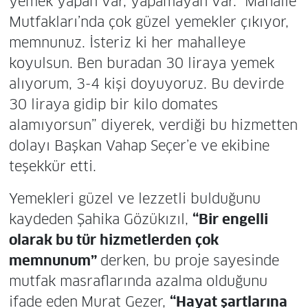
yemek yapan var, yapamayan var. Mahalle
Mutfakları’nda çok güzel yemekler çıkıyor,
memnunuz. İsteriz ki her mahalleye
koyulsun. Ben buradan 30 liraya yemek
alıyorum, 3-4 kişi doyuyoruz. Bu devirde
30 liraya gidip bir kilo domates
alamıyorsun” diyerek, verdiği bu hizmetten
dolayı Başkan Vahap Seçer’e ve ekibine
teşekkür etti.
Yemekleri güzel ve lezzetli bulduğunu
kaydeden Şahika Gözükızıl,
“Bir engelli
olarak bu tür hizmetlerden çok
memnunum”
derken, bu proje sayesinde
mutfak masraflarında azalma olduğunu
ifade eden
Murat Gezer,
“Hayat şartlarına