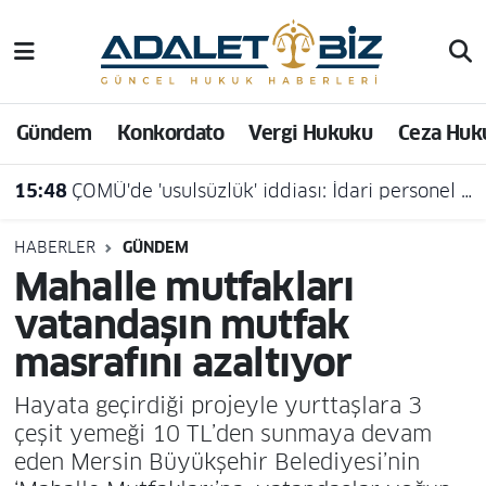
Hava Durumu
Gündem
Konkordato
Vergi Hukuku
Ceza Huk
Trafik Durumu
15:48
ÇOMÜ'de 'usulsüzlük' iddiası: İdari personel açığa alındı
Süper Lig Puan Durumu ve Fikstür
Tüm Manşetler
HABERLER
GÜNDEM
Mahalle mutfakları
Son Dakika Haberleri
vatandaşın mutfak
masrafını azaltıyor
Haber Arşivi
Hayata geçirdiği projeyle yurttaşlara 3
çeşit yemeği 10 TL’den sunmaya devam
eden Mersin Büyükşehir Belediyesi’nin