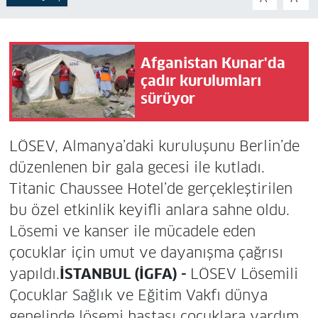
Afganistan Kunar'da
çadır kurulumları
sürüyor
LÖSEV, Almanya’daki kuruluşunu Berlin’de
düzenlenen bir gala gecesi ile kutladı.
Titanic Chaussee Hotel’de gerçekleştirilen
bu özel etkinlik keyifli anlara sahne oldu.
Lösemi ve kanser ile mücadele eden
çocuklar için umut ve dayanışma çağrısı
yapıldı.
İSTANBUL (İGFA) -
LÖSEV Lösemili
Çocuklar Sağlık ve Eğitim Vakfı dünya
genelinde lösemi hastası çocuklara yardım