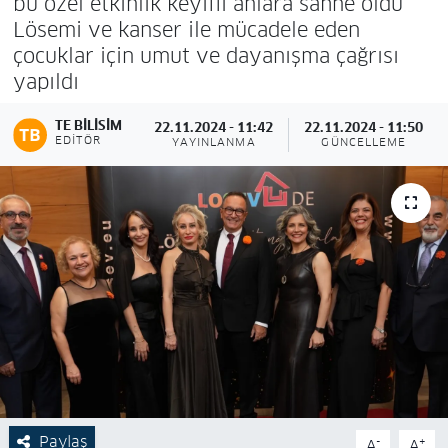
bu özel etkinlik keyifli anlara sahne oldu
Lösemi ve kanser ile mücadele eden
çocuklar için umut ve dayanışma çağrısı
yapıldı
TE BILISIM
22.11.2024 - 11:42
22.11.2024 - 11:50
EDITÖR
YAYINLANMA
GÜNCELLEME
Paylaş
-
+
A
A