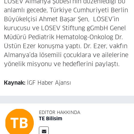
LÖSEV Almanya Şubesi’nin düzenlediği bu
anlamlı gecede, Türkiye Cumhuriyeti Berlin
Büyükelçisi Ahmet Başar Şen, LÖSEV’in
kurucusu ve LÖSEV Stiftung gGmbH Genel
Müdürü Pediatrik Hematolog-Onkolog Dr.
Üstün Ezer konuşma yaptı. Dr. Ezer, vakfın
Almanya’da lösemili çocuklara ve ailelerine
yönelik misyonu ve hedeflerini paylaştı.
Kaynak:
İGF Haber Ajansı
EDITÖR HAKKINDA
TE Bilisim