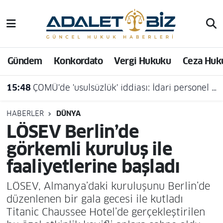
Hava Durumu
Gündem
Konkordato
Vergi Hukuku
Ceza Huk
Trafik Durumu
15:48
ÇOMÜ'de 'usulsüzlük' iddiası: İdari personel açığa alındı
Süper Lig Puan Durumu ve Fikstür
Tüm Manşetler
HABERLER
DÜNYA
LÖSEV Berlin’de
Son Dakika Haberleri
görkemli kuruluş ile
faaliyetlerine başladı
Haber Arşivi
LÖSEV, Almanya’daki kuruluşunu Berlin’de
düzenlenen bir gala gecesi ile kutladı
Titanic Chaussee Hotel’de gerçekleştirilen