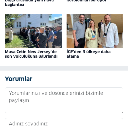
Doğu arasında yeni hava
kurulumları sürüyor
bağlantısı
Musa Çetin New Jersey’de
İGF’den 3 ülkeye daha
son yolculuğuna uğurlandı
atama
Yorumlar