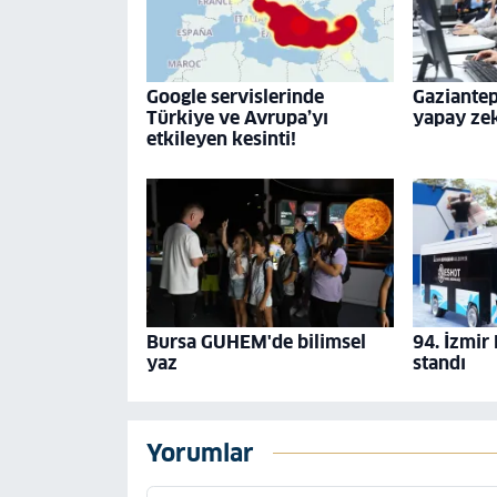
Google servislerinde
Gaziante
Türkiye ve Avrupa’yı
yapay ze
etkileyen kesinti!
Bursa GUHEM'de bilimsel
94. İzmir
yaz
standı
Yorumlar