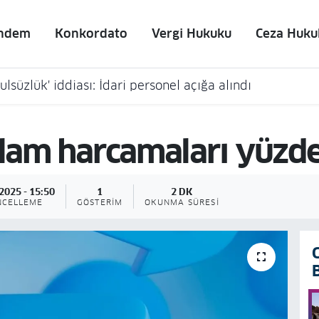
ndem
Konkordato
Vergi Hukuku
Ceza Huku
lsüzlük' iddiası: İdari personel açığa alındı
klam harcamaları yüzde
2025 - 15:50
1
2 DK
NCELLEME
GÖSTERIM
OKUNMA SÜRESI