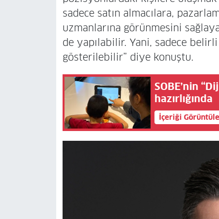
sadece satın almacılara, pazarla
uzmanlarına görünmesini sağlayab
de yapılabilir. Yani, sadece belir
gösterilebilir” diye konuştu.
SOBE’nin “Di
hazırlığında
İçeriği Görüntül