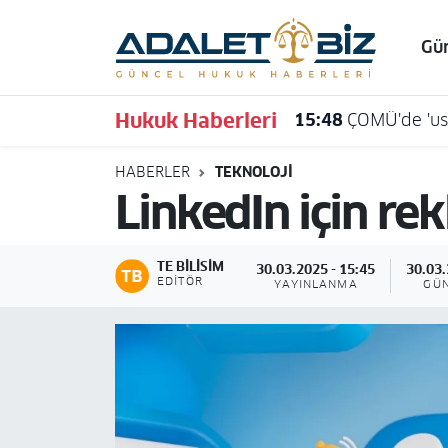
Gü
Hava Durumu
Hukuk Haberleri
15:48
ÇOMÜ'de 'usu
Trafik Durumu
HABERLER
TEKNOLOJI
Süper Lig Puan Durumu ve Fikstür
LinkedIn için re
Tüm Manşetler
TE BILISIM
30.03.2025 - 15:45
30.03.
Son Dakika Haberleri
EDITÖR
YAYINLANMA
GÜ
Haber Arşivi