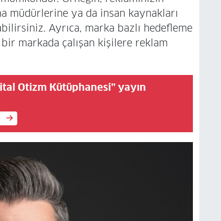
ma müdürlerine ya da insan kaynakları
ilirsiniz. Ayrıca, marka bazlı hedefleme
li bir markada çalışan kişilere reklam
jital Otizm Kütüphanesi” yayın
e