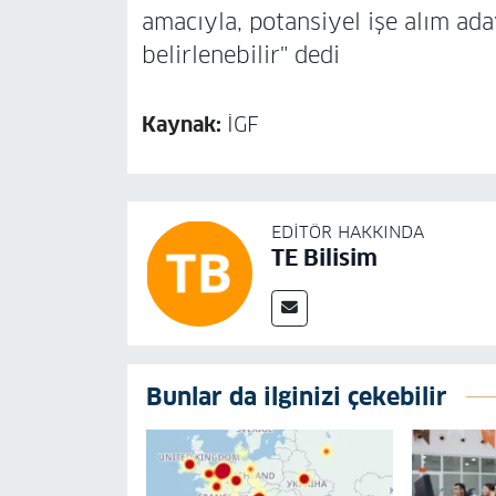
amacıyla, potansiyel işe alım ad
belirlenebilir" dedi
Kaynak:
İGF
EDITÖR HAKKINDA
TE Bilisim
Bunlar da ilginizi çekebilir