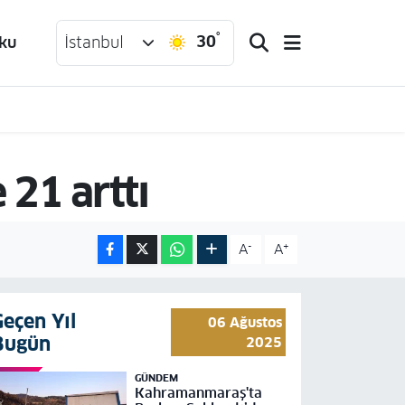
°
30
ku
İstanbul
 21 arttı
-
+
A
A
Geçen Yıl
06 Ağustos
Bugün
2025
GÜNDEM
Kahramanmaraş'ta