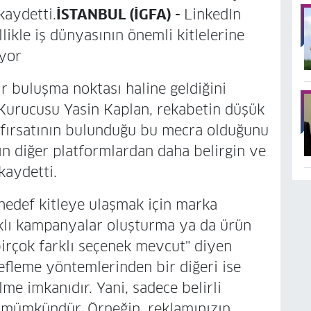
kaydetti.
İSTANBUL (İGFA) -
LinkedIn
likle iş dünyasının önemli kitlelerine
uyor
ir buluşma noktası haline geldiğini
 Kurucusu Yasin Kaplan, rekabetin düşük
 fırsatının bulunduğu bu mecra olduğunu
nın diğer platformlardan daha belirgin ve
kaydetti.
hedef kitleye ulaşmak için marka
aklı kampanyalar oluşturma ya da ürün
irçok farklı seçenek mevcut" diyen
efleme yöntemlerinden bir diğeri ise
e imkanıdır. Yani, sadece belirli
k mümkündür. Örneğin, reklamınızın