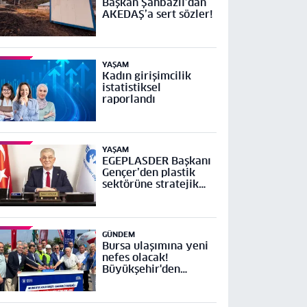
Başkan Şahbazlı’dan
AKEDAŞ’a sert sözler!
YAŞAM
Kadın girişimcilik
istatistiksel
raporlandı
YAŞAM
EGEPLASDER Başkanı
Gençer’den plastik
sektörüne stratejik
çağrı
GÜNDEM
Bursa ulaşımına yeni
nefes olacak!
Büyükşehir'den
Mudanya Yolu Geçit-
Bademli Kavşağı
Projesi’ne temel