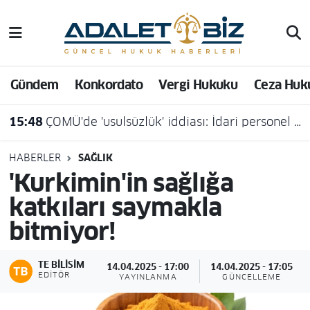
Hava Durumu
Gündem
Konkordato
Vergi Hukuku
Ceza Huk
Trafik Durumu
15:48
ÇOMÜ'de 'usulsüzlük' iddiası: İdari personel açığa alındı
Süper Lig Puan Durumu ve Fikstür
Tüm Manşetler
HABERLER
SAĞLIK
'Kurkimin'in sağlığa
Son Dakika Haberleri
katkıları saymakla
bitmiyor!
Haber Arşivi
TE BILISIM
14.04.2025 - 17:00
14.04.2025 - 17:05
EDITÖR
YAYINLANMA
GÜNCELLEME