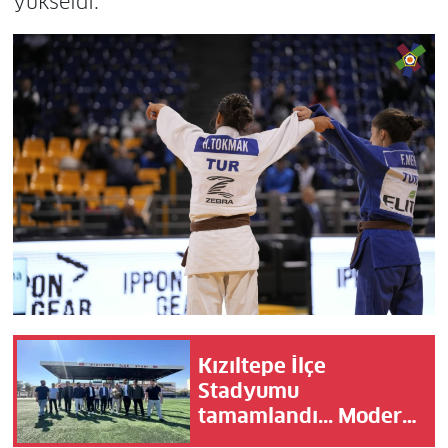
yükseldi.
Kızıltepe İlçe
Stadyumu
tamamlandı... Modern
tesis Mardinspor'a ev