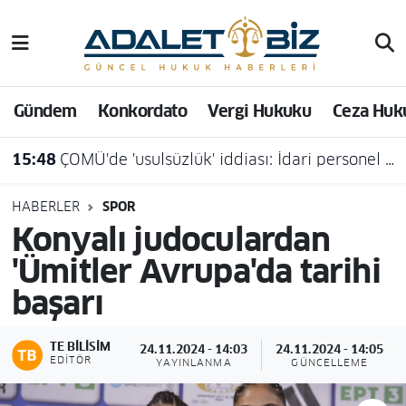
Hava Durumu
Gündem
Konkordato
Vergi Hukuku
Ceza Huk
Trafik Durumu
15:48
ÇOMÜ'de 'usulsüzlük' iddiası: İdari personel açığa alındı
Süper Lig Puan Durumu ve Fikstür
Tüm Manşetler
HABERLER
SPOR
Konyalı judoculardan
Son Dakika Haberleri
'Ümitler Avrupa'da tarihi
başarı
Haber Arşivi
TE BILISIM
24.11.2024 - 14:03
24.11.2024 - 14:05
EDITÖR
YAYINLANMA
GÜNCELLEME