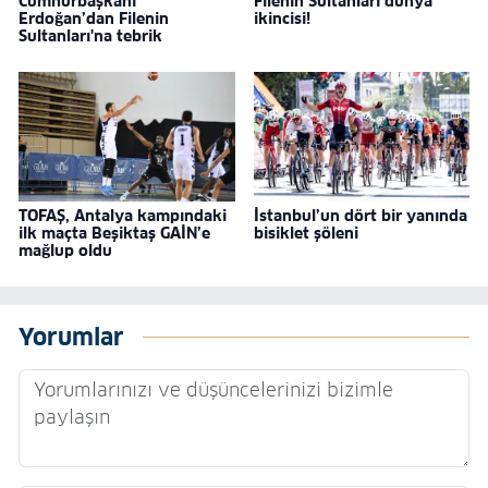
Cumhurbaşkanı
Filenin Sultanları dünya
Erdoğan’dan Filenin
ikincisi!
Sultanları'na tebrik
TOFAŞ, Antalya kampındaki
İstanbul’un dört bir yanında
ilk maçta Beşiktaş GAİN’e
bisiklet şöleni
mağlup oldu
Yorumlar