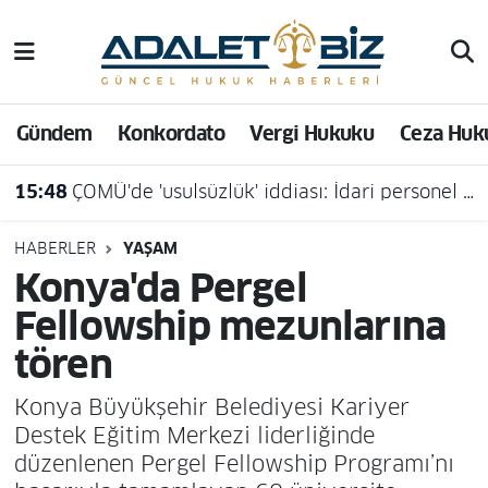
Hava Durumu
Gündem
Konkordato
Vergi Hukuku
Ceza Huk
Trafik Durumu
15:48
ÇOMÜ'de 'usulsüzlük' iddiası: İdari personel açığa alındı
Süper Lig Puan Durumu ve Fikstür
Tüm Manşetler
HABERLER
YAŞAM
Konya'da Pergel
Son Dakika Haberleri
Fellowship mezunlarına
tören
Haber Arşivi
Konya Büyükşehir Belediyesi Kariyer
Destek Eğitim Merkezi liderliğinde
düzenlenen Pergel Fellowship Programı’nı