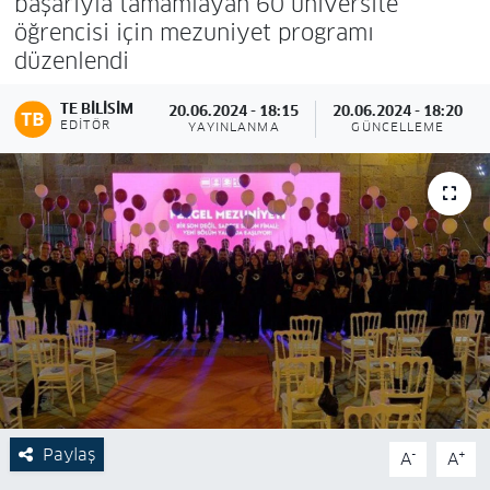
başarıyla tamamlayan 60 üniversite
öğrencisi için mezuniyet programı
düzenlendi
TE BILISIM
20.06.2024 - 18:15
20.06.2024 - 18:20
EDITÖR
YAYINLANMA
GÜNCELLEME
Paylaş
-
+
A
A