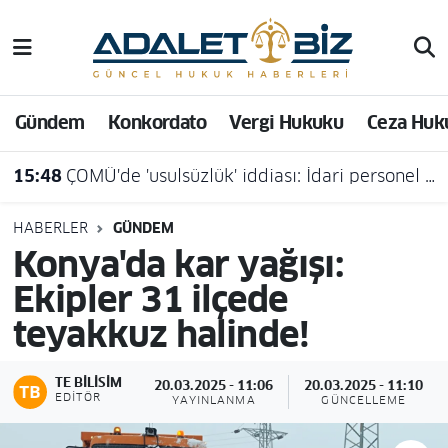
Hava Durumu
Gündem
Konkordato
Vergi Hukuku
Ceza Huk
Trafik Durumu
15:48
ÇOMÜ'de 'usulsüzlük' iddiası: İdari personel açığa alındı
Süper Lig Puan Durumu ve Fikstür
Tüm Manşetler
HABERLER
GÜNDEM
Konya'da kar yağışı:
Son Dakika Haberleri
Ekipler 31 ilçede
teyakkuz halinde!
Haber Arşivi
TE BILISIM
20.03.2025 - 11:06
20.03.2025 - 11:10
EDITÖR
YAYINLANMA
GÜNCELLEME