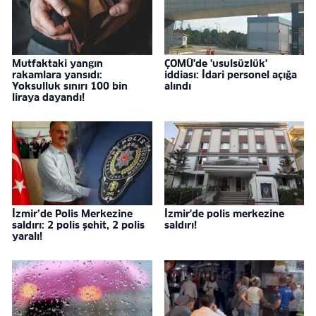
Mutfaktaki yangın
ÇOMÜ'de 'usulsüzlük'
rakamlara yansıdı:
iddiası: İdari personel açığa
Yoksulluk sınırı 100 bin
alındı
liraya dayandı!
İzmir’de Polis Merkezine
İzmir'de polis merkezine
saldırı: 2 polis şehit, 2 polis
saldırı!
yaralı!