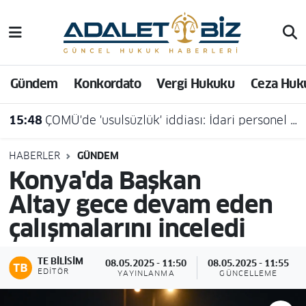
Hava Durumu
Gündem
Konkordato
Vergi Hukuku
Ceza Huk
Trafik Durumu
15:48
ÇOMÜ'de 'usulsüzlük' iddiası: İdari personel açığa alındı
Süper Lig Puan Durumu ve Fikstür
Tüm Manşetler
HABERLER
GÜNDEM
Konya'da Başkan
Son Dakika Haberleri
Altay gece devam eden
çalışmalarını inceledi
Haber Arşivi
TE BILISIM
08.05.2025 - 11:50
08.05.2025 - 11:55
EDITÖR
YAYINLANMA
GÜNCELLEME