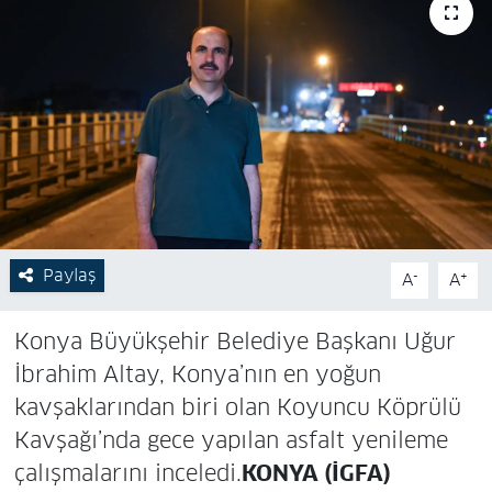
Paylaş
-
+
A
A
Konya Büyükşehir Belediye Başkanı Uğur
İbrahim Altay, Konya’nın en yoğun
kavşaklarından biri olan Koyuncu Köprülü
Kavşağı’nda gece yapılan asfalt yenileme
çalışmalarını inceledi.
KONYA (İGFA)