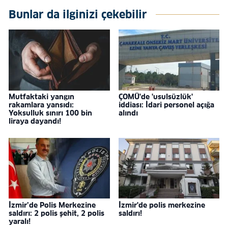
Bunlar da ilginizi çekebilir
Mutfaktaki yangın
ÇOMÜ'de 'usulsüzlük'
rakamlara yansıdı:
iddiası: İdari personel açığa
Yoksulluk sınırı 100 bin
alındı
liraya dayandı!
İzmir’de Polis Merkezine
İzmir'de polis merkezine
saldırı: 2 polis şehit, 2 polis
saldırı!
yaralı!