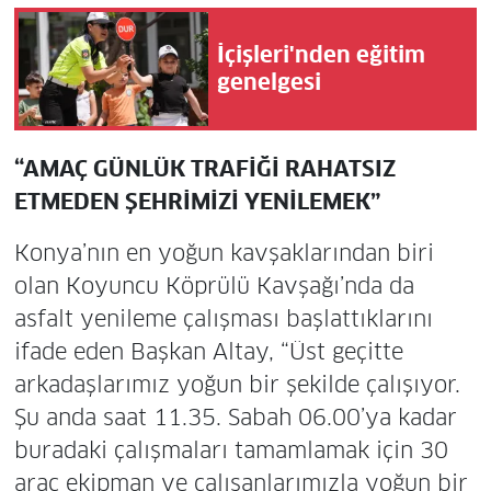
İçişleri'nden eğitim
genelgesi
“AMAÇ GÜNLÜK TRAFİĞİ RAHATSIZ
ETMEDEN ŞEHRİMİZİ YENİLEMEK”
Konya’nın en yoğun kavşaklarından biri
olan Koyuncu Köprülü Kavşağı’nda da
asfalt yenileme çalışması başlattıklarını
ifade eden Başkan Altay, “Üst geçitte
arkadaşlarımız yoğun bir şekilde çalışıyor.
Şu anda saat 11.35. Sabah 06.00’ya kadar
buradaki çalışmaları tamamlamak için 30
araç ekipman ve çalışanlarımızla yoğun bir