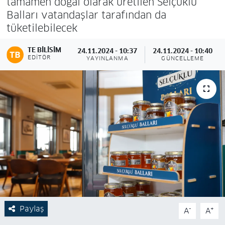
tamamen doğal olarak üretilen Selçuklu
Balları vatandaşlar tarafından da
tüketilebilecek
TE BILISIM
24.11.2024 - 10:37
24.11.2024 - 10:40
EDITÖR
YAYINLANMA
GÜNCELLEME
Paylaş
-
+
A
A