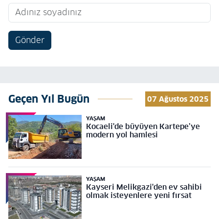
Gönder
Geçen Yıl Bugün
07 Ağustos 2025
YAŞAM
Kocaeli'de büyüyen Kartepe’ye
modern yol hamlesi
YAŞAM
Kayseri Melikgazi'den ev sahibi
olmak isteyenlere yeni fırsat