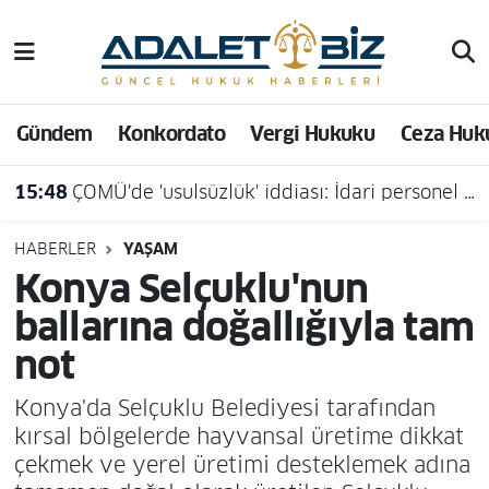
Hava Durumu
Gündem
Konkordato
Vergi Hukuku
Ceza Huk
Trafik Durumu
15:48
ÇOMÜ'de 'usulsüzlük' iddiası: İdari personel açığa alındı
Süper Lig Puan Durumu ve Fikstür
Tüm Manşetler
HABERLER
YAŞAM
Konya Selçuklu'nun
Son Dakika Haberleri
ballarına doğallığıyla tam
not
Haber Arşivi
Konya'da Selçuklu Belediyesi tarafından
kırsal bölgelerde hayvansal üretime dikkat
çekmek ve yerel üretimi desteklemek adına