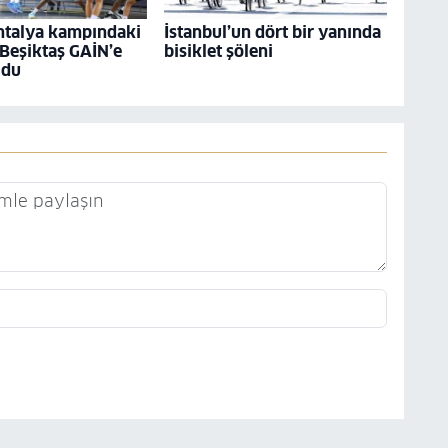
ntalya kampındaki
İstanbul’un dört bir yanında
 Beşiktaş GAİN’e
bisiklet şöleni
ldu