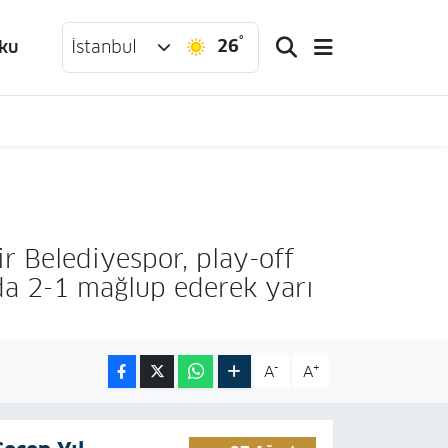
°
26
ku
İstanbul
r Belediyespor, play-off
da 2-1 mağlup ederek yarı
-
+
A
A