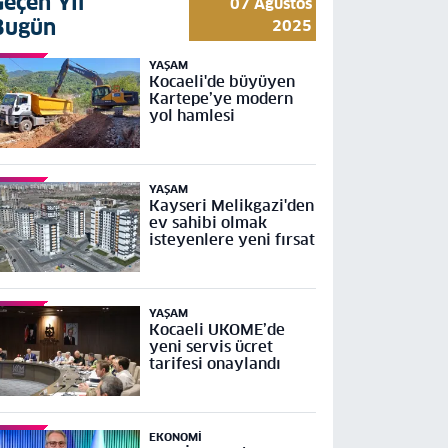
Geçen Yıl
07 Ağustos
Bugün
2025
YAŞAM
Kocaeli'de büyüyen
Kartepe’ye modern
yol hamlesi
YAŞAM
Kayseri Melikgazi'den
ev sahibi olmak
isteyenlere yeni fırsat
YAŞAM
Kocaeli UKOME’de
yeni servis ücret
tarifesi onaylandı
EKONOMI