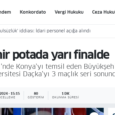
ndem
Konkordato
Vergi Hukuku
Ceza Huku
lsüzlük' iddiası: İdari personel açığa alındı
r potada yarı finalde
gi’nde Konya’yı temsil eden Büyükşehi
sitesi Daçka’yı 3 maçlık seri sonun
2024 - 15:15
80
1 DK
NCELLEME
GÖSTERIM
OKUNMA SÜRESI