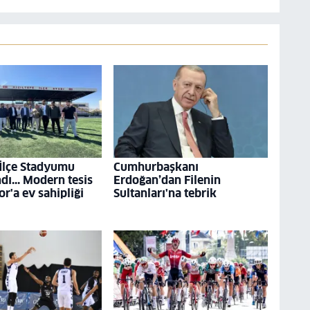
 İlçe Stadyumu
Cumhurbaşkanı
ı... Modern tesis
Erdoğan’dan Filenin
r'a ev sahipliği
Sultanları'na tebrik