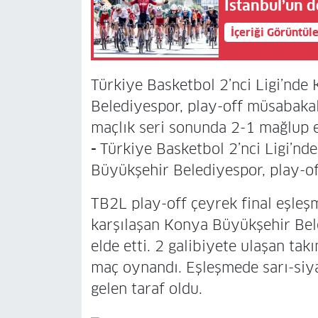
İstanbul’un d
İçeriği Görüntül
Türkiye Basketbol 2’nci Ligi’nde
Belediyespor, play-off müsabakal
maçlık seri sonunda 2-1 mağlup e
-
Türkiye Basketbol 2’nci Ligi’nd
Büyükşehir Belediyespor, play-off
TB2L play-off çeyrek final eşleş
karşılaşan Konya Büyükşehir Bel
elde etti. 2 galibiyete ulaşan ta
maç oynandı. Eşleşmede sarı-siya
gelen taraf oldu.