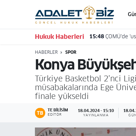
Gü
Hava Durumu
Hukuk Haberleri
15:48
ÇOMÜ'de 'usu
Trafik Durumu
HABERLER
SPOR
Süper Lig Puan Durumu ve Fikstür
Konya Büyükşehi
Tüm Manşetler
Türkiye Basketbol 2’nci Li
Son Dakika Haberleri
müsabakalarında Ege Üniver
finale yükseldi
Haber Arşivi
TE BILISIM
18.04.2024 - 15:10
18.04.
EDITÖR
YAYINLANMA
GÜ