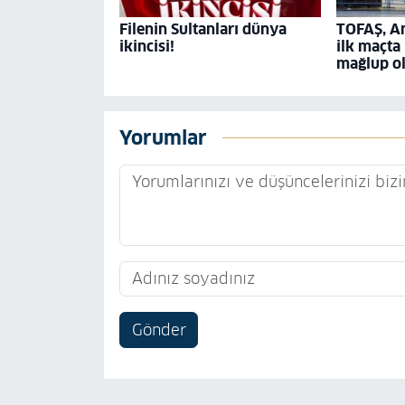
Filenin Sultanları dünya
TOFAŞ, A
ikincisi!
ilk maçta
mağlup o
Yorumlar
Gönder