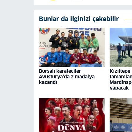
Bunlar da ilginizi çekebilir
Bursalı karateciler
Kızıltepe
Avusturya’da 2 madalya
tamamland
kazandı
Mardinspo
yapacak