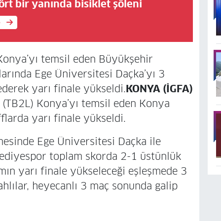
ört bir yanında bisiklet şöleni
e
 Konya’yı temsil eden Büyükşehir
arında Ege Üniversitesi Daçka’yı 3
derek yarı finale yükseldi.
KONYA (İGFA)
e (TB2L) Konya’yı temsil eden Konya
larda yarı finale yükseldi.
mesinde Ege Üniversitesi Daçka ile
ediyespor toplam skorda 2-1 üstünlük
kımın yarı finale yükseleceği eşleşmede 3
hlılar, heyecanlı 3 maç sonunda galip