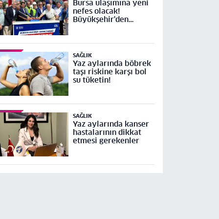
Bursa ulaşımına yeni
nefes olacak!
Büyükşehir'den
Mudanya Yolu Geçit-
Bademli Kavşağı
Projesi’ne temel
SAĞLIK
Yaz aylarında böbrek
taşı riskine karşı bol
su tüketin!
SAĞLIK
Yaz aylarında kanser
hastalarının dikkat
etmesi gerekenler