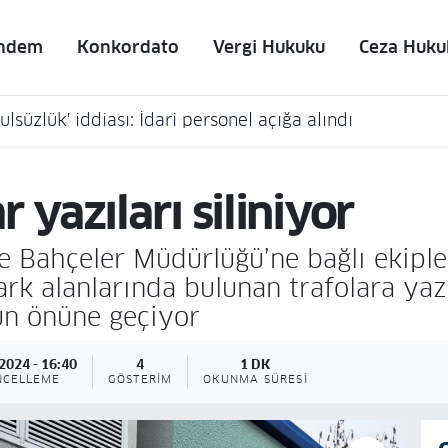
ndem
Konkordato
Vergi Hukuku
Ceza Huku
lsüzlük' iddiası: İdari personel açığa alındı
 yazıları siliniyor
 Bahçeler Müdürlüğü’ne bağlı ekipler
rk alanlarında bulunan trafolara yaz
ün önüne geçiyor
2024 - 16:40
4
1 DK
NCELLEME
GÖSTERIM
OKUNMA SÜRESI