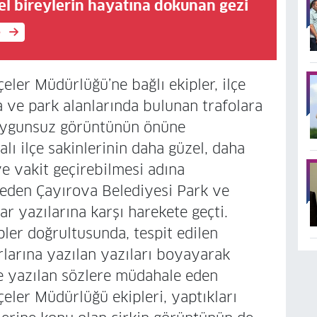
el bireylerin hayatına dokunan gezi
e
ler Müdürlüğü’ne bağlı ekipler, ilçe
a ve park alanlarında bulunan trafolara
k uygunsuz görüntünün önüne
lı ilçe sakinlerinin daha güzel, daha
e vakit geçirebilmesi adına
 eden Çayırova Belediyesi Park ve
r yazılarına karşı harekete geçti.
ler doğrultusunda, tespit edilen
rlarına yazılan yazıları boyayarak
re yazılan sözlere müdahale eden
eler Müdürlüğü ekipleri, yaptıkları