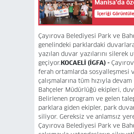
Manisa'da öz
İçeriği Görüntül
Çayırova Belediyesi Park ve Bahçe
genelindeki parklardaki duvarlar
yazılan duvar yazılarını silere
geçiyor.
KOCAELİ (İGFA) -
Çayırova
ferah ortamlarda sosyalleşmesi v
çalışmalarına tüm hızıyla devam
Bahçeler Müdürlüğü ekipleri, duva
Belirlenen program ve gelen talep
parklara giden ekipler, park duva
siliyor. Gereksiz ve anlamsız ye
Çayırova Belediyesi Park ve Bahç