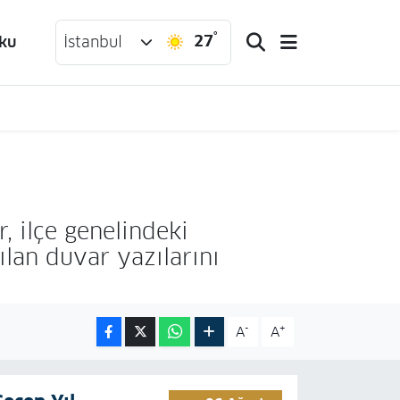
°
27
ku
İstanbul
, ilçe genelindeki
ılan duvar yazılarını
-
+
A
A