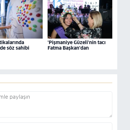
tikalarında
'Pişmaniye Güzeli'nin tacı
 de söz sahibi
Fatma Başkan'dan