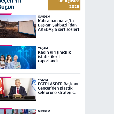
Geçen Yıl
06 Ağustos
Bugün
2025
GÜNDEM
Kahramanmaraş'ta
Başkan Şahbazlı’dan
AKEDAŞ’a sert sözler!
YAŞAM
Kadın girişimcilik
istatistiksel
raporlandı
YAŞAM
EGEPLASDER Başkanı
Gençer’den plastik
sektörüne stratejik
çağrı
GÜNDEM