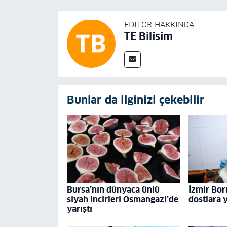
EDITÖR HAKKINDA
TE Bilisim
Bunlar da ilginizi çekebilir
Bursa’nın dünyaca ünlü
İzmir Bor
siyah incirleri Osmangazi’de
dostlara 
yarıştı