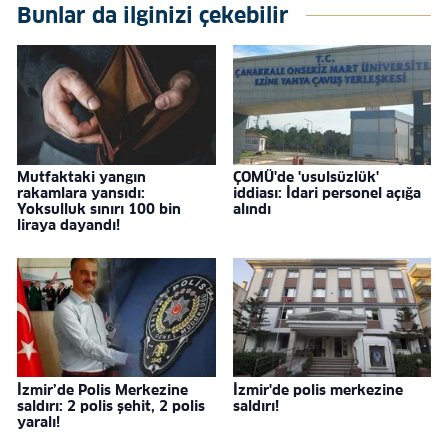
Bunlar da ilginizi çekebilir
Mutfaktaki yangın
ÇOMÜ'de 'usulsüzlük'
rakamlara yansıdı:
iddiası: İdari personel açığa
Yoksulluk sınırı 100 bin
alındı
liraya dayandı!
İzmir’de Polis Merkezine
İzmir'de polis merkezine
saldırı: 2 polis şehit, 2 polis
saldırı!
yaralı!