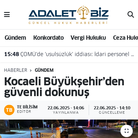
Hava Durumu
Gündem
Konkordato
Vergi Hukuku
Ceza Huk
Trafik Durumu
15:48
ÇOMÜ'de 'usulsüzlük' iddiası: İdari personel açığa alındı
Süper Lig Puan Durumu ve Fikstür
Tüm Manşetler
HABERLER
GÜNDEM
Kocaeli Büyükşehir’den
Son Dakika Haberleri
güvenli dokunuş
Haber Arşivi
TE BILISIM
22.06.2025 - 14:06
22.06.2025 - 14:10
EDITÖR
YAYINLANMA
GÜNCELLEME