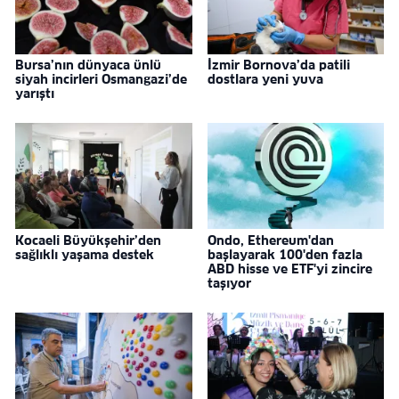
Bursa’nın dünyaca ünlü
İzmir Bornova’da patili
siyah incirleri Osmangazi’de
dostlara yeni yuva
yarıştı
Kocaeli Büyükşehir’den
Ondo, Ethereum'dan
sağlıklı yaşama destek
başlayarak 100'den fazla
ABD hisse ve ETF'yi zincire
taşıyor