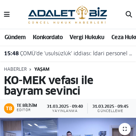
Hava Durumu
Gündem
Konkordato
Vergi Hukuku
Ceza Huk
Trafik Durumu
15:48
ÇOMÜ'de 'usulsüzlük' iddiası: İdari personel açığa alındı
Süper Lig Puan Durumu ve Fikstür
Tüm Manşetler
HABERLER
YAŞAM
KO-MEK vefası ile
Son Dakika Haberleri
bayram sevinci
Haber Arşivi
TE BILISIM
31.03.2025 - 09:40
31.03.2025 - 09:45
EDITÖR
YAYINLANMA
GÜNCELLEME