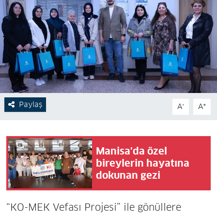
Paylaş
-
+
A
A
Manisa'da özel
bireylerin hayatına
dokunan gezi
“KO-MEK Vefası Projesi” ile gönüllere