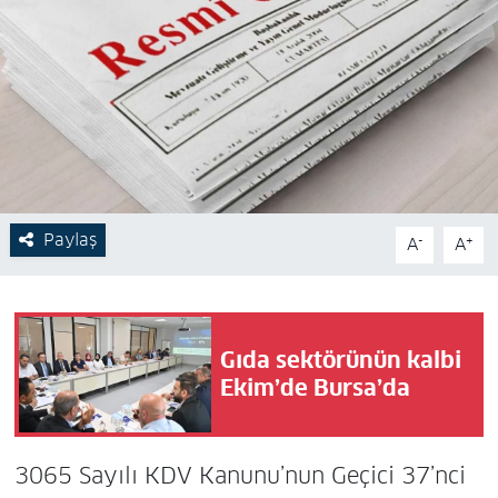
Paylaş
-
+
A
A
Gıda sektörünün kalbi
Ekim’de Bursa’da
3065 Sayılı KDV Kanunu’nun Geçici 37’nci