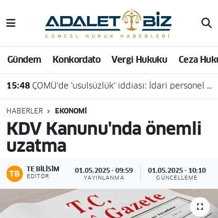
Hava Durumu
Gündem
Konkordato
Vergi Hukuku
Ceza Huk
Trafik Durumu
15:48
ÇOMÜ'de 'usulsüzlük' iddiası: İdari personel açığa alındı
Süper Lig Puan Durumu ve Fikstür
Tüm Manşetler
HABERLER
EKONOMI
KDV Kanunu'nda önemli
Son Dakika Haberleri
uzatma
Haber Arşivi
TE BILISIM
01.05.2025 - 09:59
01.05.2025 - 10:10
EDITÖR
YAYINLANMA
GÜNCELLEME