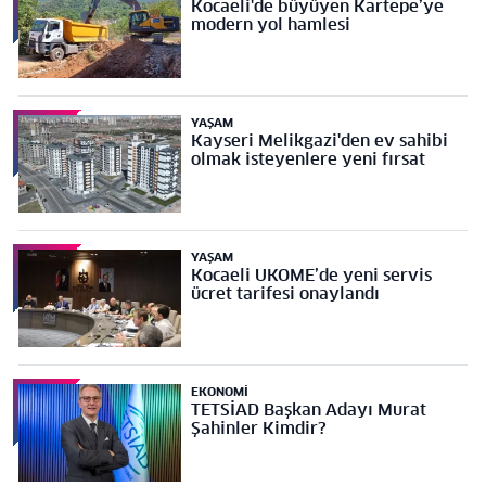
Kocaeli'de büyüyen Kartepe’ye
modern yol hamlesi
YAŞAM
Kayseri Melikgazi'den ev sahibi
olmak isteyenlere yeni fırsat
YAŞAM
Kocaeli UKOME’de yeni servis
ücret tarifesi onaylandı
EKONOMI
TETSİAD Başkan Adayı Murat
Şahinler Kimdir?