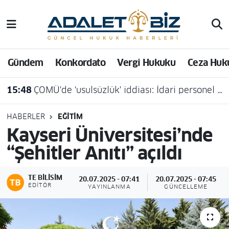
Hava Durumu
Gündem
Konkordato
Vergi Hukuku
Ceza Huk
Trafik Durumu
15:48
ÇOMÜ'de 'usulsüzlük' iddiası: İdari personel açığa alındı
Süper Lig Puan Durumu ve Fikstür
Tüm Manşetler
HABERLER
EĞITIM
Kayseri Üniversitesi’nde
Son Dakika Haberleri
“Şehitler Anıtı” açıldı
Haber Arşivi
TE BILISIM
20.07.2025 - 07:41
20.07.2025 - 07:45
EDITÖR
YAYINLANMA
GÜNCELLEME