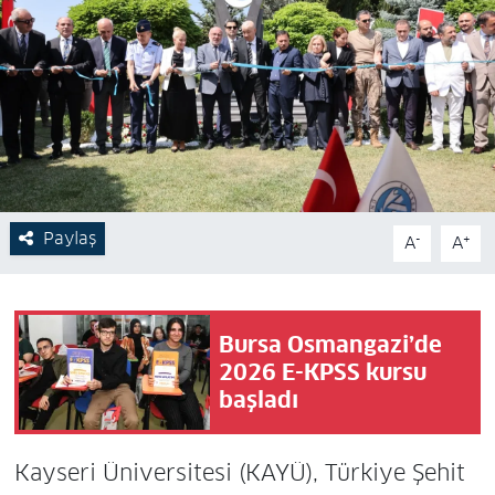
Paylaş
-
+
A
A
Bursa Osmangazi’de
2026 E-KPSS kursu
başladı
Kayseri Üniversitesi (KAYÜ), Türkiye Şehit