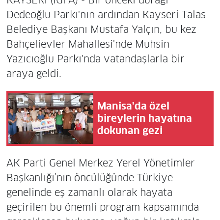
KAYSERİ (İGFA) - Bir önceki durağı
Dedeoğlu Parkı'nın ardından Kayseri Talas
Belediye Başkanı Mustafa Yalçın, bu kez
Bahçelievler Mahallesi'nde Muhsin
Yazıcıoğlu Parkı'nda vatandaşlarla bir
araya geldi.
Manisa'da özel
bireylerin hayatına
dokunan gezi
AK Parti Genel Merkez Yerel Yönetimler
Başkanlığı’nın öncülüğünde Türkiye
genelinde eş zamanlı olarak hayata
geçirilen bu önemli program kapsamında