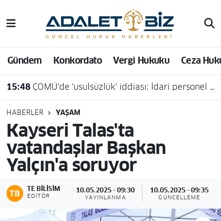
Hava Durumu
Gündem
Konkordato
Vergi Hukuku
Ceza Huk
Trafik Durumu
15:48
ÇOMÜ'de 'usulsüzlük' iddiası: İdari personel açığa alındı
Süper Lig Puan Durumu ve Fikstür
Tüm Manşetler
HABERLER
YAŞAM
Kayseri Talas'ta
Son Dakika Haberleri
vatandaşlar Başkan
Yalçın'a soruyor
Haber Arşivi
TE BILISIM
10.05.2025 - 09:30
10.05.2025 - 09:35
EDITÖR
YAYINLANMA
GÜNCELLEME