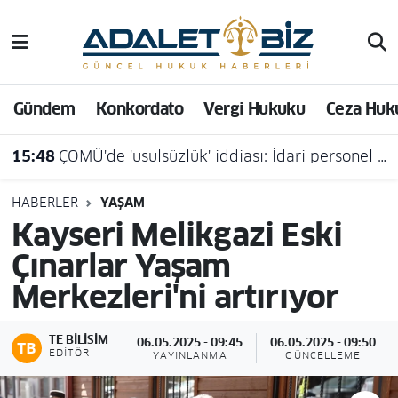
Hava Durumu
Gündem
Konkordato
Vergi Hukuku
Ceza Huk
Trafik Durumu
15:48
ÇOMÜ'de 'usulsüzlük' iddiası: İdari personel açığa alındı
Süper Lig Puan Durumu ve Fikstür
Tüm Manşetler
HABERLER
YAŞAM
Kayseri Melikgazi Eski
Son Dakika Haberleri
Çınarlar Yaşam
Merkezleri'ni artırıyor
Haber Arşivi
TE BILISIM
06.05.2025 - 09:45
06.05.2025 - 09:50
EDITÖR
YAYINLANMA
GÜNCELLEME