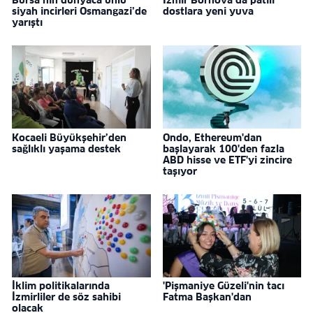
siyah incirleri Osmangazi’de
dostlara yeni yuva
yarıştı
Kocaeli Büyükşehir’den
Ondo, Ethereum'dan
sağlıklı yaşama destek
başlayarak 100'den fazla
ABD hisse ve ETF'yi zincire
taşıyor
İklim politikalarında
'Pişmaniye Güzeli'nin tacı
İzmirliler de söz sahibi
Fatma Başkan'dan
olacak