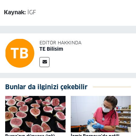
Kaynak:
İGF
EDITÖR HAKKINDA
TE Bilisim
Bunlar da ilginizi çekebilir
Bursa’nın dünyaca ünlü
İzmir Bornova’da patili